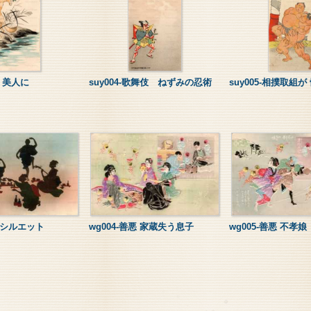
が 美人に
suy004-歌舞伎 ねずみの忍術
suy005-相撲取組が
会 シルエット
wg004-善悪 家蔵失う息子
wg005-善悪 不孝娘