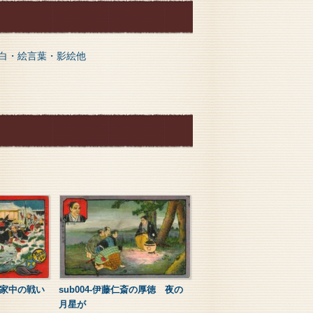
白・絵言葉・影絵他
士 家中の戦い
sub004-伊藤仁斎の厚徳 夜の
月星が