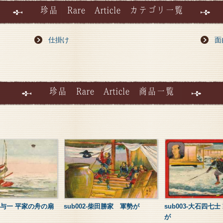
珍品 Rare Article カテゴリ一覧
仕掛け
面
珍品 Rare Article 商品一覧
那須与一 平家の舟の扇
sub002-柴田勝家 軍勢が
sub003-大石四七
が