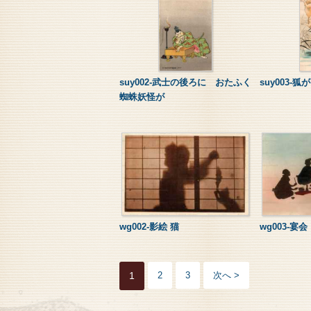
suy002-武士の後ろに おたふく
suy003-狐
蜘蛛妖怪が
wg002-影絵 猫
wg003-宴
1
2
3
次へ >