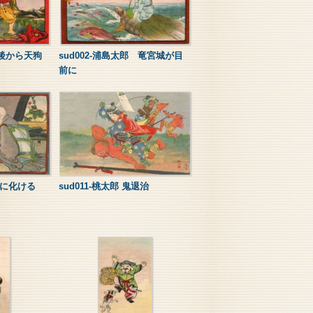
背後から天狗
sud002-浦島太郎 竜宮城が目
前に
 狸に化ける
sud011-桃太郎 鬼退治