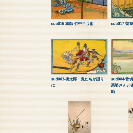
sub016-軍師 竹中半兵衛
sub017-曽
sud003-桃太郎 鬼たちが廻り
sud004-
に
悪婆さんと
軸