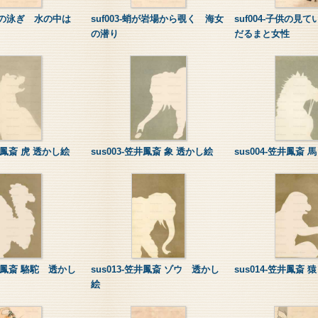
-女性の泳ぎ 水の中は
suf003-蛸が岩場から覗く 海女
suf004-子供の見
の潜り
だるまと女性
笠井鳳斎 虎 透かし絵
sus003-笠井鳳斎 象 透かし絵
sus004-笠井鳳斎 
笠井鳳斎 駱駝 透かし
sus013-笠井鳳斎 ゾウ 透かし
sus014-笠井鳳斎
絵