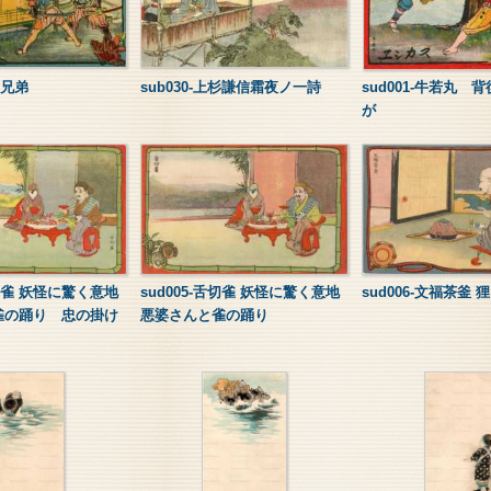
我兄弟
sub030-上杉謙信霜夜ノ一詩
sud001-牛若丸 
が
舌切雀 妖怪に驚く意地
sud005-舌切雀 妖怪に驚く意地
sud006-文福茶釜
雀の踊り 忠の掛け
悪婆さんと雀の踊り