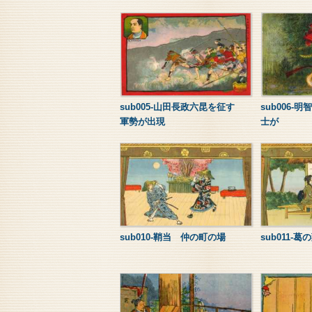
sub005-山田長政六昆を征す
sub006-
軍勢が出現
士が
sub010-鞘当 仲の町の場
sub011-