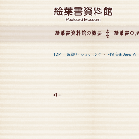
絵葉書資料館の概要
絵葉書の
絵葉書資料館の概要
企画展のご案内
アクセス
会社概要
TOP
>
所蔵品・ショッピング
>
和物 美術 Japan Art