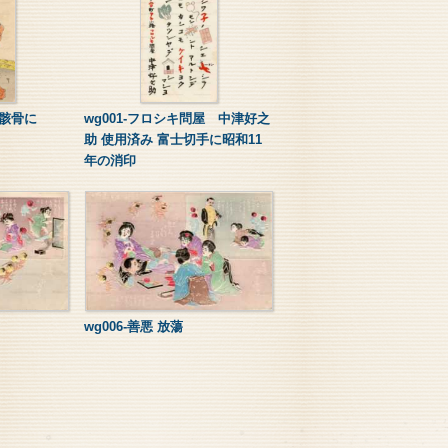
 骸骨に
wg001-フロシキ問屋 中津好之
助 使用済み 富士切手に昭和11
年の消印
wg006-善悪 放蕩