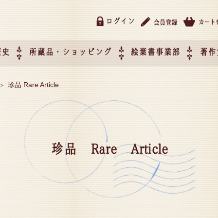
ログイン
歴史
所蔵品・ショッピング
絵葉書事業部
著作
所蔵品・ショッピング
ご利用ガイド
特定商取引法に基づく表記
催事企画展スケジュール
催事企画展レポート
絵葉書事業部・催事企画展
催事企画展開催ジャンルの
催事企画展お申し込み
オリジナル絵葉書 OEM（
珍品 Rare Article
>
て
作）について
珍品 Rare Article