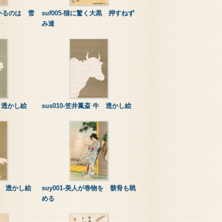
ているのは 雪
suf005-猫に驚く大黒 押すねず
み達
馬 透かし絵
sus010-笠井鳳斎 牛 透かし絵
 猿 透かし絵
suy001-美人が巻物を 骸骨も眺
める