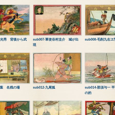
明智光秀 背後から武
sub007-軍使谷村圭介 城が出
sub008-毛削九右
現
葛の葉 名残の場
sub012-九尾狐
sub014-那須与一
の的