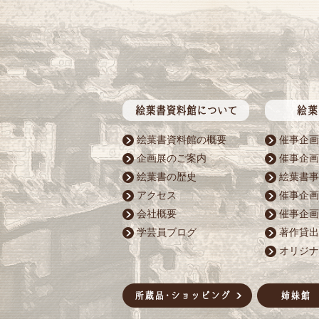
絵葉書資料館の概要
催事企画
企画展のご案内
催事企画
絵葉書の歴史
絵葉書事
アクセス
催事企画
会社概要
催事企画
学芸員ブログ
著作貸出
オリジナ