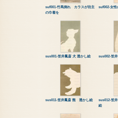
suf001-竹馬倒れ カラスが坊主
suf002
の巾着を
sus001-笠井鳳斎 犬 透かし絵
sus002-
sus011-笠井鳳斎 熊 透かし絵
sus012-
絵