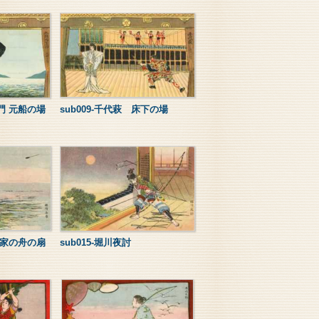
ヱ門 元船の場
sub009-千代萩 床下の場
 平家の舟の扇
sub015-堀川夜討