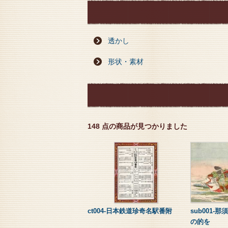
透かし
形状・素材
148 点の商品が見つかりました
ct004-日本鉄道珍奇名駅番附
sub001-
の的を