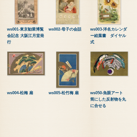
ws001-東京勧業博覧
ws002-母子の会話
ws003-洋名カレンダ
会記念 大阪江月堂発
ー絵葉書 ダイヤル
行
式
ws004-松梅 扇
ws005-松竹梅 扇
ws050-魚眼アート
筒にした反射物を丸
に合せる