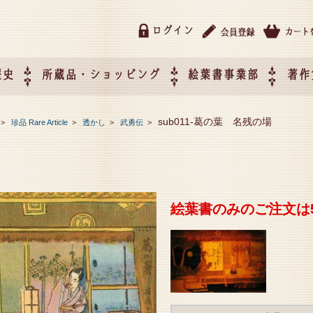
ログイン
歴史
所蔵品・ショッピング
絵葉書事業部
著作
所蔵品・ショッピング
ご利用ガイド
特定商取引法に基づく表記
催事企画展スケジュール
催事企画展レポート
絵葉書事業部・催事企画展
催事企画展開催ジャンルの
催事企画展お申し込み
オリジナル絵葉書 OEM（
sub011-葛の葉 名残の場
>
珍品 Rare Article
>
透かし
>
武勇伝
>
て
作）について
絵葉書のみのご注文は