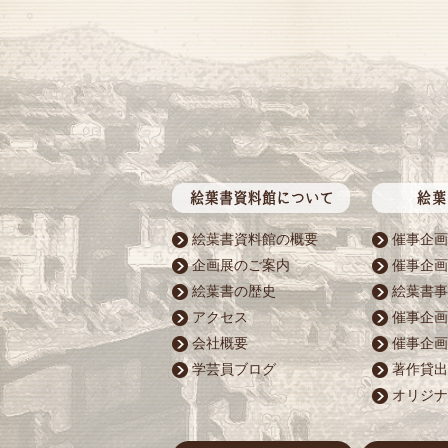
絵葉書資料館の概要
催事企画
企画展のご案内
催事企画
絵葉書の歴史
絵葉書事
アクセス
催事企画
会社概要
催事企画
学芸員ブログ
著作貸出
オリジナ