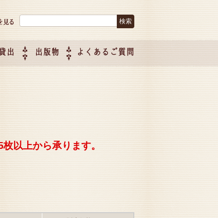
検索:
貸出
出版物
よくあるご質問
につい
ご紹介
企画制
5枚以上から承ります。