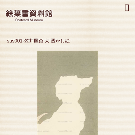
MENU
sus001-笠井鳳斎 犬 透かし絵