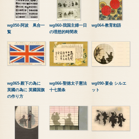
wg050-阿波 凧合一
wg060-我国主婦一日
wg064-教育勅語
覧
の理想的時間表
wg065-殿下の為に
wg066-聖徳太子憲法
wg090-宴会 シルエ
英國の為に 英國国旗
十七箇条
ット
の作り方