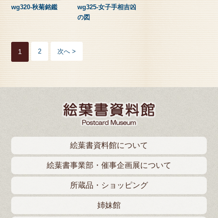
wg320-秋菊銘鑑
wg325-女子手相吉凶
の図
1
2
次へ >
絵葉書資料館について
絵葉書事業部・催事企画展について
所蔵品・ショッピング
姉妹館