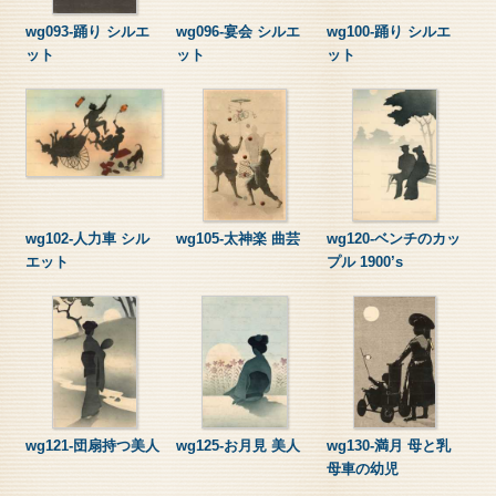
wg093-踊り シルエ
wg096-宴会 シルエ
wg100-踊り シルエ
ット
ット
ット
wg102-人力車 シル
wg105-太神楽 曲芸
wg120-ベンチのカッ
エット
プル 1900’s
wg121-団扇持つ美人
wg125-お月見 美人
wg130-満月 母と乳
母車の幼児