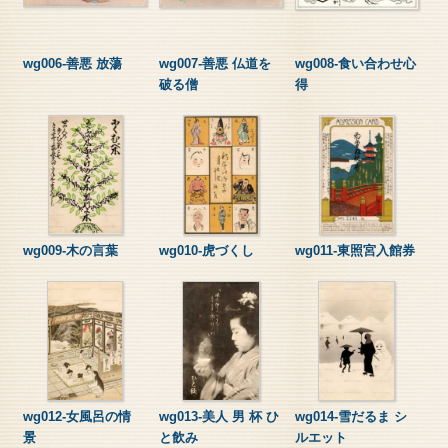
wg006-善悪 放蕩
wg007-善悪 仏道を
wg008-食い合わせ心
破る僧
得
wg009-木の言葉
wg010-虎づくし
wg011-東照宮入館券
wg012-女風呂の情
wg013-美人 男 杯 ひ
wg014-雪だるま シ
景
と飲み
ルエット