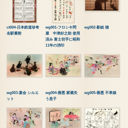
ct004-日本鉄道珍奇
wg001-フロシキ問
wg002-影絵 猫
名駅番附
屋 中津好之助 使用
済み 富士切手に昭和
11年の消印
wg003-宴会 シルエ
wg004-善悪 家蔵失
wg005-善悪 不孝娘
ット
う息子