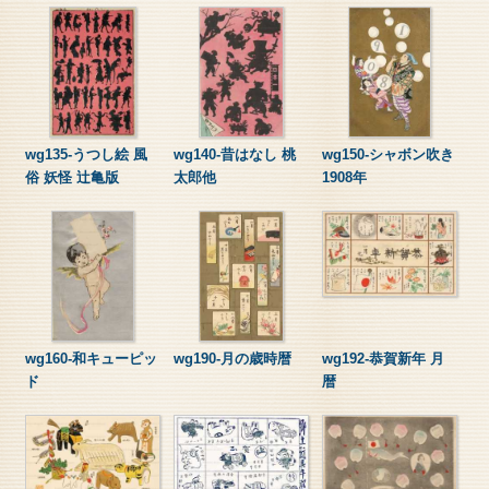
wg135-うつし絵 風
wg140-昔はなし 桃
wg150-シャボン吹き
俗 妖怪 辻亀版
太郎他
1908年
wg160-和キューピッ
wg190-月の歳時暦
wg192-恭賀新年 月
ド
暦