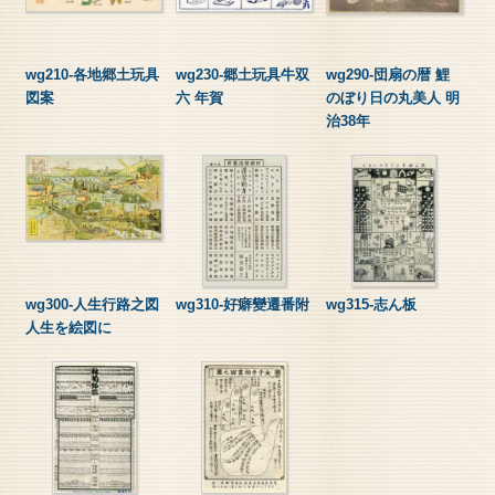
wg210-各地郷土玩具
wg230-郷土玩具牛双
wg290-団扇の暦 鯉
図案
六 年賀
のぼり日の丸美人 明
治38年
wg300-人生行路之図
wg310-好癖變遷番附
wg315-志ん板
人生を絵図に