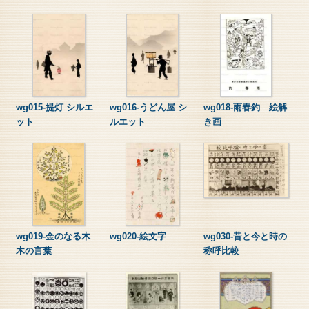
wg015-提灯 シルエ
wg016-うどん屋 シ
wg018-雨春釣 絵解
ット
ルエット
き画
wg019-金のなる木
wg020-絵文字
wg030-昔と今と時の
木の言葉
称呼比較