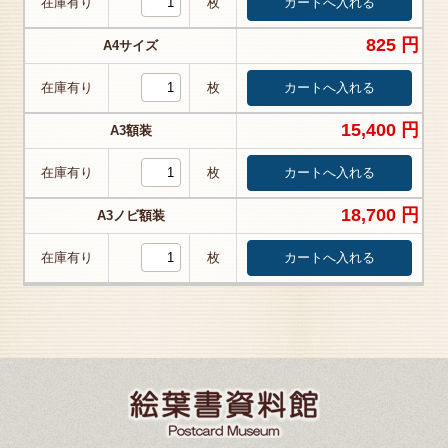
在庫有り
枚
825 円
A4サイズ
在庫有り
枚
15,400 円
A3額装
在庫有り
枚
18,700 円
A3ノビ額装
在庫有り
枚