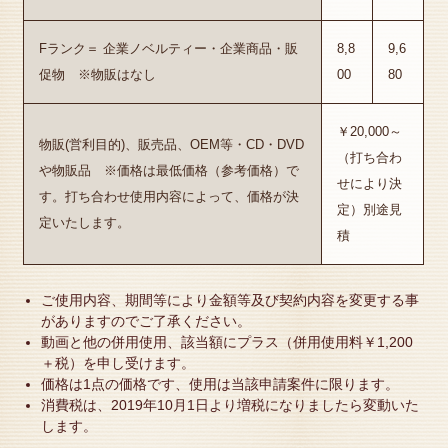
Fランク＝ 企業ノベルティー・企業商品・販
8,8
9,6
促物 ※物販はなし
00
80
￥20,000～
物販(営利目的)、販売品、OEM等・CD・DVD
（打ち合わ
や物販品 ※価格は最低価格（参考価格）で
せにより決
す。打ち合わせ使用内容によって、価格が決
定）別途見
定いたします。
積
ご使用内容、期間等により金額等及び契約内容を変更する事
がありますのでご了承ください。
動画と他の併用使用、該当額にプラス（併用使用料￥1,200
＋税）を申し受けます。
価格は1点の価格です、使用は当該申請案件に限ります。
消費税は、2019年10月1日より増税になりましたら変動いた
します。