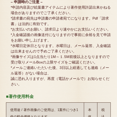
– 申請時のご注意 –
*申請内容及び絵葉書アイテムにより著作使用許諾出来かねる
場合がありますのでご了承ください。
*請求書の宛先は申請書の申請者宛てになります。Pdf「請求
書」は法的に有効です。
*お支払いのお願い、請求日より速やかにお支払いください。
*入金確認後の画像送付になりますので事前に余裕を見て申請
をお願い申し上げます。
*水曜日定休日となります。水曜日は、メール返答、入金確認
は出来ませんので予めご了承ください。
*画像サイズは1点当たり1M～１.5M前後以上となりますので
受け取りメールBoxの上限サイズをご確認ください。
*メールご連絡いただいた後、3日以上経過しても連絡（メー
ル返答）がない場合は、
誠に恐れ入りますが、再度（電話かメールで）お知らせくだ
さい。
■著作使用料金
使用途 / 著作画像のご使用は、1案件につき1
本
税
件の料金価格となります
体
込