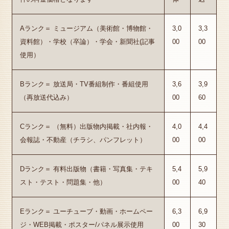
Aランク＝ ミュージアム（美術館・博物館・
3,0
3,3
資料館）・学校（卒論）・学会・新聞社(記事
00
00
使用）
Bランク＝ 放送局・TV番組制作・番組使用
3,6
3,9
（再放送代込み）
00
60
Cランク＝ （無料）出版物内掲載・社内報・
4,0
4,4
会報誌・不動産（チラシ、パンフレット）
00
00
Dランク＝ 有料出版物（書籍・写真集・テキ
5,4
5,9
スト・テスト・問題集・他）
00
40
Eランク＝ ユーチューブ・動画・ホームペー
6,3
6,9
ジ・WEB掲載・ポスター/パネル展示使用
00
30