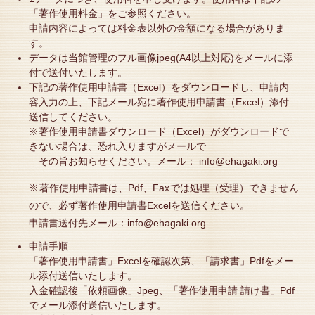
「著作使用料金」をご参照ください。
申請内容によっては料金表以外の金額になる場合がありま
す。
データは当館管理のフル画像jpeg(A4以上対応)をメールに添
付で送付いたします。
下記の著作使用申請書（Excel）をダウンロードし、申請内
容入力の上、下記メール宛に著作使用申請書（Excel）添付
送信してください。
※著作使用申請書ダウンロード（Excel）がダウンロードで
きない場合は、恐れ入りますがメールで
その旨お知らせください。メール： info@ehagaki.org
※著作使用申請書は、Pdf、Faxでは処理（受理）できません
ので、必ず著作使用申請書Excelを送信ください。
申請書送付先メール：info@ehagaki.org
申請手順
「著作使用申請書」Excelを確認次第、「請求書」Pdfをメー
ル添付送信いたします。
入金確認後「依頼画像」Jpeg、「著作使用申請 請け書」Pdf
でメール添付送信いたします。