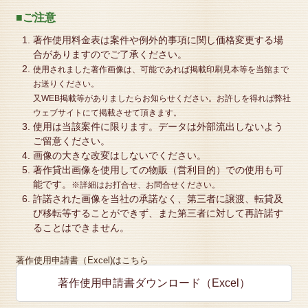
■ご注意
著作使用料金表は案件や例外的事項に関し価格変更する場
合がありますのでご了承ください。
使用されました著作画像は、可能であれば掲載印刷見本等を当館まで
お送りください。
又WEB掲載等がありましたらお知らせください。お許しを得れば弊社
ウェブサイトにて掲載させて頂きます。
使用は当該案件に限ります。データは外部流出しないよう
ご留意ください。
画像の大きな改変はしないでください。
著作貸出画像を使用しての物販（営利目的）での使用も可
能です。
※詳細はお打合せ、お問合せください。
許諾された画像を当社の承諾なく、第三者に譲渡、転貸及
び移転等することができず、また第三者に対して再許諾す
ることはできません。
著作使用申請書（Excel)はこちら
著作使用申請書ダウンロード（Excel）