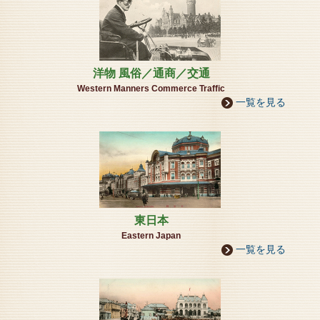
2025年04月01日
本館リニュアル工事の為、臨時休館いたします。
洋物 風俗／通商／交通
期間5月8日－5月31日
Western Manners Commerce Traffic
利臨時休館（4館）、絵葉書資料館・神戸ドールミュ
一覧を見る
ージアム・
神戸時計デザイン博物館・神戸フォトミュージアム
※藤野美術館は開館しております。
「より広く、より見やすく、新たなジャンルの展示」
オートマタ展示の充実や特設コーナー
2025年01月12日
絵葉書資料館の隣館横の藤野美術館にて
「月と飛行機 」写真展開催のご案内
東日本
藤野美術館エントランスにて、２月４日～４月25日迄
Eastern Japan
開催致します。
一覧を見る
「神戸フォトミュージアム」厳選の１３点を展示、月
と飛行機の
世界をご高覧ください。
藤野美術館 イベントのお知らせ
2024年12月16日