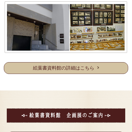
リュー・ジュン〟オートマタ部門では〝ギュスター
ブ・ヴィシー〟
の2体を加藤日砂の世界観でイメージした作品とし
て、オーダー制作を依頼する運びとなりました。
本館２階コーナーに展示中。是非お誘いあわせの上ご
来館くださいませ。
詳しくはこちらから
2026年04月16日
2026年4月よりミュージアム 開館時間・開館日・料金
が変更に伴い
新しく当館5館ミュージアム パンフレットができまし
絵葉書資料館の詳細はこちら
た。
５館を楽しむ唯一無二の総合ミュージアム
是非ともお誘い合わせの上ご来館くださいませ。
パンフレット表面
パンフレット裏面
2026年03月01日
■垂水 5館ミュージアム 開館日 / 開館時間 変更のお知
らせ■
絵葉書資料館 企画展のご案内
2026年3月10日（火曜日）より、以下のとおり開館
日・開館時間を変更します。
ご不便をおかけいたしますが、ご理解の程よろしくお