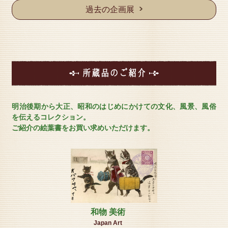
願い申し上げます。
過去の企画展
※公式HP ご予約フォームより入館ご予約を承りま
す。
————————————————————
【変更後 / 開館曜日・時間】
開 館 日 ： 火・金・土曜日 (予約制)
開館時間 ： 午前11時～午後4時
入 館 料：
所蔵品のご紹介
本館（４っの博物館） 大人：１３００円（高校生
以上） 小人：１０００円（小中学生）
東館（藤野美術館） 大人：５００円（高校生以
明治後期から大正、昭和のはじめにかけての文化、風景、風俗
上） 小人：４００円（小中学生）
を伝えるコレクション。
全館（本館+東館）特割 大人：１6００円（高校生
ご紹介の絵葉書をお買い求めいただけます。
以上） 小人：１2００円（小中学生）
■本館とは（絵葉書資料館/神戸ドールミュージアム/神
戸時計デザイン博物館/神戸フォトミュージアム）
東館とは（藤野美術館）
電話/FAX
本館（４っの博物館） 078-705-0080 ≪ミュージア
ム総合受付≫
東館（藤野美術館） 078-705-1512
本社(人形とテディベア/絵葉書資料館・元町館） 078-
和物 美術
958-8655
Japan Art
————————————————————