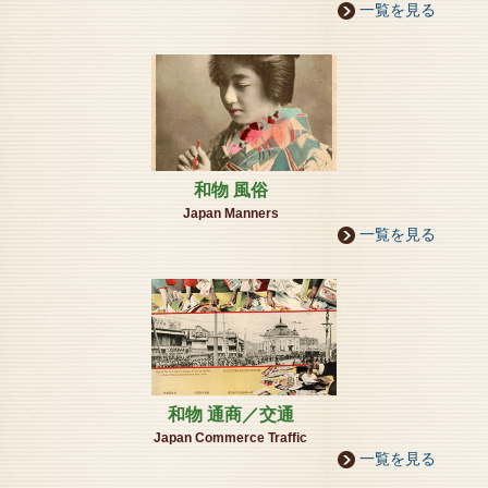
一覧を見る
2025年12月12日
■ミュージアム5館 年末年始のお知らせ■
絵葉書資料館/神戸ドールミュージアム/神戸時計デザ
イン博物館/
神戸フォトミュージアム/藤野美術館/
26日（金曜日）通常開館
12月27日（土曜日）～1月5日（月曜）冬季休暇
1月6日（火曜日）通常開館
和物 風俗
※ミュージアム要予約制
年末年始
Japan Manners
一覧を見る
2025年09月19日
≪東館 藤野美術館からのお知らせ≫「世良臣絵～自然
の美を描く～絵画展」開催のご案内
世良臣絵氏は神戸御影の地で長年にわたり絵画と音楽
の指導者として活躍しました。
1940年ごろ小磯良平氏とも親交を深め、1950年から6
0年代にかけ渡欧、多くの
個展も行い一水会にも推挙されました。
和物 通商／交通
草花の香りと、ピアノ室から『花の歌』が聴こえるの
Japan Commerce Traffic
を期待しつつ・・
一覧を見る
当グループ館「神戸ドールミュージアム」にも人形の