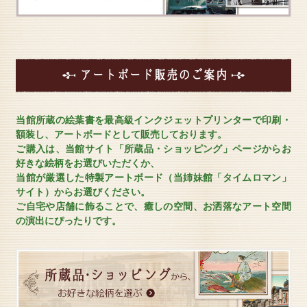
たします。
ご予約いただいておりました、お客様には大変申し訳
ございませんが
何卒、ご理解よろしくお願い申し上げます。
2023年07月20日
7月23日（日）「2023年 淡路市夏まつり花火大会」開
アートボード販売のご案内
催にあたり20時～30分
花火大会方面に、Liveカメラを切り替えます。 20時
前には各クルーズ船なども見ます。
当館所蔵の絵葉書を最高級インクジェットプリンターで印刷・
花火大会Live配信
額装し、アートボードとして販売しております。
今回Liveカメラ配信で花火がどの様に見えるか、予断
ご購入は、当館サイト「所蔵品・ショッピング」ページからお
を許しませんが
好きな絵柄をお選びいただくか、
良い天気を願います。イベント終了後は明石海峡大橋
に戻します。
当館が厳選した特製アートボード（当姉妹館「タイムロマン」
詳しい詳細はこちらから
サイト）からお選びください。
ご自宅や店舗に飾ることで、癒しの空間、お洒落なアート空間
2023年05月06日
の演出にぴったりです。
～フランス文化講座のご案内～参加者募集中！
この度、2023年6月5日（月）に神戸市垂水区にある
【 藤野美術館 】にて、
ピアノ演奏を交えたフランス文化講座を開催させてい
ただきます。
開催日：2023年6月5日（月）13：00～15：00 / 募集
締切り日5/25（木）