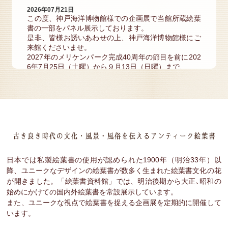
2026年07月21日
この度、神戸海洋博物館様での企画展で当館所蔵絵葉
書の一部をパネル展示しております。
是非、皆様お誘いあわせの上、神戸海洋博物館様にご
来館くださいませ。
2027年のメリケンパーク完成40周年の節目を前に202
6年7月25日（土曜）から９月13日（日曜）まで、
企画展「絵葉書と地図にみるメリケン波止場の変遷」
を開催いたします。
絵葉書資料館（垂水区）の協力を得て同館所蔵の絵葉
書資料を中心に地図資料等も活用しながら約３０点の
資料を通じて
メリケンパーク造成までの変遷をご覧いただきます。
企画展「絵葉書と地図にみるメリケン波止場の変遷」
神戸海洋博物館
神戸海洋博物館
日本では私製絵葉書の使用が認められた1900年（明治33年）以
タイムロマン BLOG
降、ユニークなデザインの絵葉書が数多く生まれた絵葉書文化の花
2026年05月02日
が開きました。「絵葉書資料館」では、明治後期から大正､昭和の
この度、2026年度を迎え株式会社タイムロマンは、創
始めにかけての国内外絵葉書を常設展示しています。
業25周年となる記念すべき年となります。
また、ユニークな視点で絵葉書を捉える企画展を定期的に開催して
それに伴い、国内外でアーティストテディベア作家と
います。
して第一線でご活躍をされていらっしゃる、
加藤日砂様に、この度当館所蔵のドール部門では〝ブ