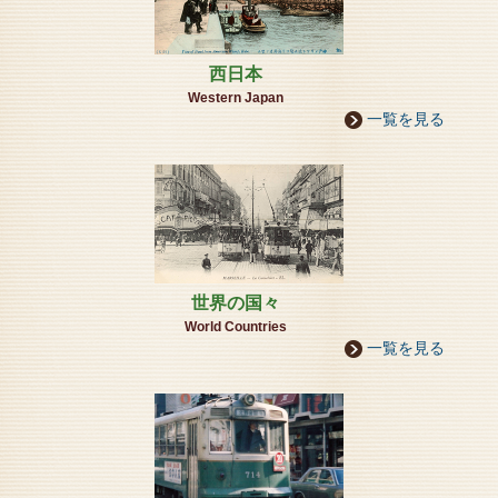
■ミュージアム４館 年末年始のお知らせ■
絵葉書資料館/神戸ドールミュージアム/神戸時計デザ
イン博物館/藤野美術館
西日本
27日（金曜日）通常開館
12月28日（土曜日）～1月6日（月曜）冬季休暇
Western Japan
一覧を見る
1月７日（火曜日）通常開館
※ミュージアム要予約制
2024年12月16日
DOLL＆TEDDY BEAR SHOP-絵葉書資料館 元町館-
この度、元町商店街4丁目に絵葉書資料館のミュージ
アムショップの独立店として、
「絵葉書資料館 元町館」を12月1日にオープンする運
びとなりました。
1階ショップは、絵葉書と融合し、テディベアや人形
世界の国々
ショップ≪タイムロマン≫
World Countries
皆様のご来店お待ち致しております。
一覧を見る
2024年07月22日
新規お取引について【業販 / 卸販売 / お取引先様】
弊社の復刻絵葉書の取扱いご検討のお客様へ
（復刻絵葉書販売や絵葉書展）開催をご希望の場合は
お気軽にご相談くださいませ。
今現在、インバウンド需要で和物絵葉書が大変人気で