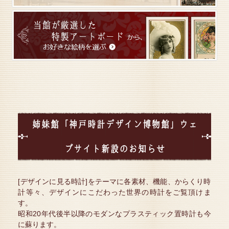
お問合せ、ご質問はお気軽に以下のアドレスまで↓ 講
師レクチャー：Yoko
yokooceanne@gmail.com
詳しい詳細はこちらから
2023年02月12日
【 テディベアと創作人形の2企画同時開催 in 藤野美術
館】
この度、2023年3月10日（金）より神戸市垂水区にあ
る【 藤野美術館 】にて、
テディベア合同展＆創作ドール合同展の2企画を同時
開催する運びとなりました。
■開催期間:2023年3月10日（金）～3月19日（月）■時
姉妹館「神戸時計デザイン博物館」ウェ
間 ： 11：00～17：00 / 定休日：水曜日
■開催場所：藤野美術館
詳しい詳細はこちらから
ブサイト新設のお知らせ
2022年12月03日
4館ミュージアム ≪2022-2023≫ ～年末年始のお知ら
せ～
[デザインに見る時計]をテーマに各素材、機能、からくり時
神戸ドールミュージアム / 神戸時計デザイン博物館 /
計等々、デザインにこだわった世界の時計をご覧頂けま
絵葉書資料館 / 藤野美術館 （4館）
す。
休館日：2022年12月28日（水曜日）～2023年1月5日
昭和20年代後半以降のモダンなプラスティック置時計も今
（木曜日）迄休館
に蘇ります。