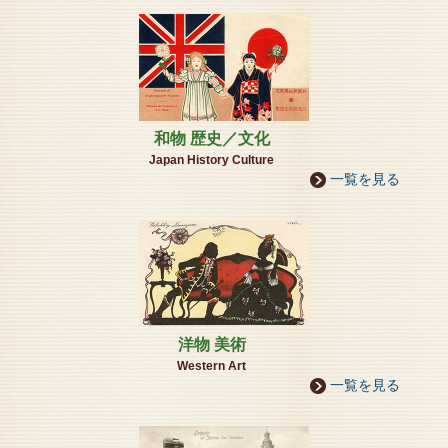
水彩画及び人形と共に展示して
おりますのでぜひ、この機会にお越しください。
会 期：令和7年10月10日（金曜日）～12月30日（火
曜日）
開館日：火曜日・木曜日・金曜日
開館時間：Am11：00～Pm5：00
入館料：大人（高校生以上） 500円 小人（小中学
生）400円
和物 歴史／文化
【各館総合お問合せ】 電話/Fax：078-705-1512 予
Japan History Culture
約制
一覧を見る
ポスター画像
詳しくはこちらから
2025年04月11日
■本館リニュアル工事の為、臨時休館いたします。 期
間5月8日－5月31日■
洋物 美術
Western Art
一覧を見る