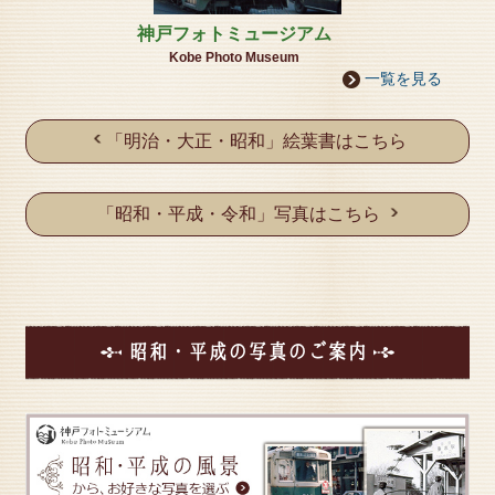
良く売れます！
チラシ
神戸フォトミュージアム
Kobe Photo Museum
2023年12月14日
■2023-2024 年末年始のお知らせ■
一覧を見る
12月29日（金曜日）開館
12月30日（土曜日）-1月4日（木曜日）休館
「明治・大正・昭和」絵葉書はこちら
1月5日（金曜日）開館
※入館は、予めご予約フォームよりご予約お願いいた
します。
「昭和・平成・令和」写真はこちら
≪要予約制≫
予約お申込みはこちらから
※神戸ドールミュージアム ・ 神戸時計デザイン博物
館 ・ 藤野美術館も同様の年末年始となります。
2023年10月22日
11/19（日曜日）15時～■令和5年度県内芸術家ロビー
昭和・平成の写真のご案内
コンサート開催のお知らせ■
■入場無料/事前申込制/定員25名■in藤野美術館■
詳しい詳細はこちらから
2023年08月15日
お客様へ
8月15日（火曜日）台風接近に伴い、急遽臨時休館い