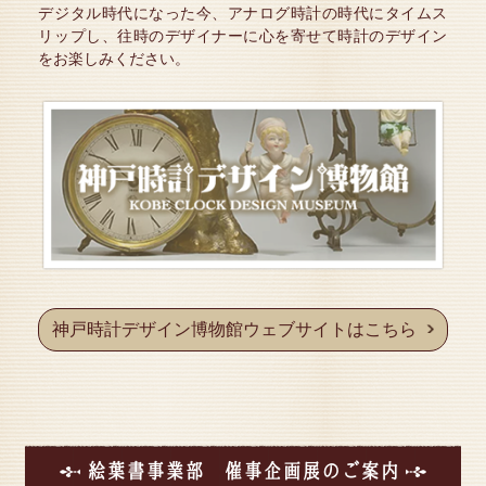
※年内は、12月27日（火曜日）まで
デジタル時代になった今、アナログ時計の時代にタイムス
※年始は、1月6日（金曜日）より通常入館ご予約承り
リップし、往時のデザイナーに心を寄せて時計のデザイン
ます。
をお楽しみください。
【ご予約はこちらから】↓
ご来館予約はこちらから
2022年11月12日
『 縁結び大学 』サイトに当館が紹介されました！
記事紹介ページはこちら
神戸時計デザイン博物館ウェブサイトはこちら
絵葉書事業部 催事企画展のご案内