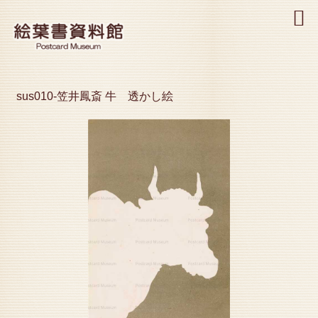
MENU
sus010-笠井鳳斎 牛 透かし絵