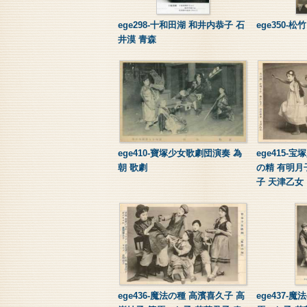
ege298-十和田湖 和井内恭子 石
ege350-松竹
井漠 青森
ege410-寶塚少女歌劇団演奏 為
ege415-
朝 歌劇
の精 有明月
子 天津乙女
ege436-魔法の種 高濱喜久子 高
ege437-