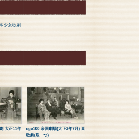
本少女歌劇
帝劇 大正11年
ege100-帝国劇場(大正3年7月) 喜
歌劇(瓜一つ)