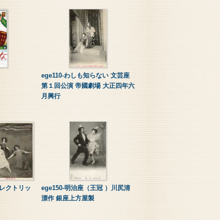
ege110-わしも知らない 文芸座
第１回公演 帝國劇場 大正四年六
月興行
 エレクトリッ
ege150-明治座（王冠 ）川尻清
漂作 銀座上方屋製