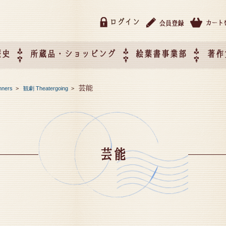
ログイン
歴史
所蔵品・ショッピング
絵葉書事業部
著作
所蔵品・ショッピング
ご利用ガイド
特定商取引法に基づく表記
催事企画展スケジュール
催事企画展レポート
絵葉書事業部・催事企画展
催事企画展開催ジャンルの
催事企画展お申し込み
オリジナル絵葉書 OEM（
芸能
nners
>
観劇 Theatergoing
>
て
作）について
芸能