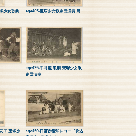
 宝塚少女歌劇
ege405-宝塚少女歌劇団演奏 島
ege435-中将姫 歌劇 寶塚少女歌
劇団演奏
日花子 宝塚少
ege450-日蓄赤鷲印レコード吹込