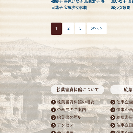
嶺妙子 笹原いな子 若菜君子 春
原いな子 若
日花子 宝塚少女歌劇
塚少女歌劇
1
2
3
次へ >
絵葉書資料館の概要
催事企画
企画展のご案内
催事企画
絵葉書の歴史
絵葉書事
アクセス
催事企画
会社概要
催事企画