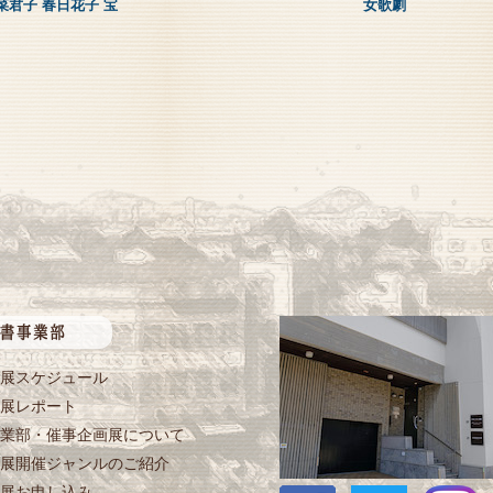
菜君子 春日花子 宝
女歌劇
展スケジュール
展レポート
業部・催事企画展について
展開催ジャンルのご紹介
展お申し込み