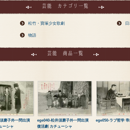
芸能 カテゴリ一覧
松竹・寶塚少女歌劇
日
物語
芸能 商品一覧
松井須磨子外一問出演
ege040-松井須磨子外一問出演
ege050-ラブ哲学 
ューシャ
復活劇 カチューシャ