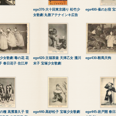
ege370-大十回東京踊り 松竹少
ege400-雀のお宿
女歌劇 丸善アテナインキ広告
宝塚少女歌劇 毒の花 花
ege420-文福茶釜 天津乙女 瀧川
ege430-鞍馬天狗
子 春日花子 住江岸
末子 宝塚少女歌劇
魔法の種 高濱喜久子 笹
ege440-高砂松子 宝塚少女歌劇
ege445-岩戸開 春