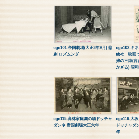
ege101-帝国劇場(大正3年9月) 悲
ege102-
劇 ロズムンダ
絵社 映画
嬢の三猿(
かざる) 昭
ege115-高林家庭園の場ドッチャ
ege116-
ダンネ 帝国劇場大正六年
ドッチャダ
年