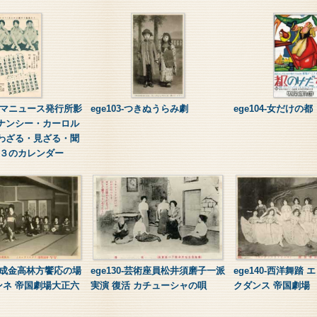
キネマニュース発行所影
ege103-つきぬうらみ劇
ege104-女だけの都
 ナンシー・カーロル
言わざる・見ざる・聞
和３のカレンダー
大坂成金高林方饗応の場
ege130-芸術座員松井須磨子一派
ege140-西洋舞踏
ンネ 帝国劇場大正六
実演 復活 カチューシャの唄
クダンス 帝国劇場