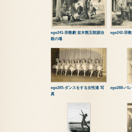
ege241-宗教劇 並木熊五朗源治
ege242-
殺の場
ege285-ダンスをする女性達 写
ege288-
真