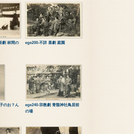
会新劇 林間の
ege200-不詳 喜劇 庭園
嘉久子のお？ん
ege240-宗教劇 青龍神社鳥居前
の場