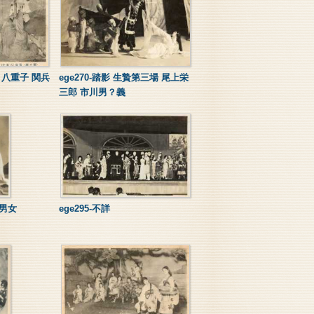
染 八重子 関兵
ege270-踏影 生贄第三場 尾上栄
三郎 市川男？義
つ男女
ege295-不詳