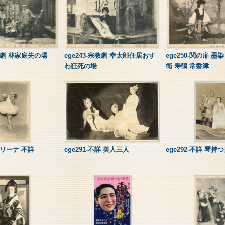
宗教劇 林家庭先の場
ege243-宗教劇 幸太郎住居おす
ege250-関の扉 墨
わ狂死の場
衛 寿鶴 常磐津
バレリーナ 不詳
ege291-不詳 美人三人
ege292-不詳 琴持