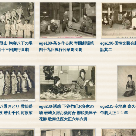
富士登山 胸突八丁の場
ege180-茶を作る家 帝國劇場第
ege190-国性文藝
四十三回興行喜劇
四十九回興行公衆劇団劇
話其二
日本八景おどり 雲仙岳
ege230-誘惑 下谷竹町お粂家の
ege235-空地裏 
枝 若山千代 河原涼
場 岩崎女房お粂河合 柳娘美津子
帝劇大正１１年
花柳 歌舞伎座大正六年六月