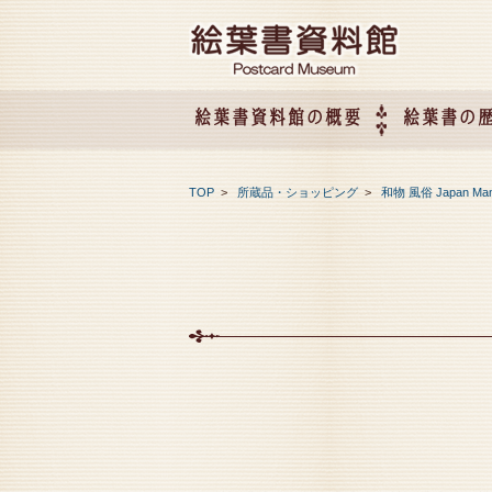
絵葉書資料館の概要
絵葉書の
絵葉書資料館の概要
企画展のご案内
アクセス
会社概要
TOP
>
所蔵品・ショッピング
>
和物 風俗 Japan Ma