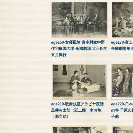
ege160-女優風情 喜多村家中野
ege170-
住宅庭園の場 帝國劇場 大正四年
帝國劇場第
五月興行
ege210-歌舞伎座アラビヤ夜話
ege220-
黒井赤太郎（延二郎）妻お亀
の巻 千原久
（源之助）
子他