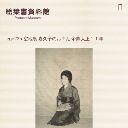
MENU
ege235-空地裏 嘉久子のお？ん 帝劇大正１１年