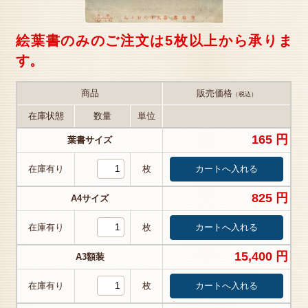
絵葉書のみのご注文は5枚以上から承りま
す。
商品
販売価格
（税込）
在庫状態
数量
単位
165 円
葉書サイズ
在庫有り
枚
825 円
A4サイズ
在庫有り
枚
15,400 円
A3額装
在庫有り
枚