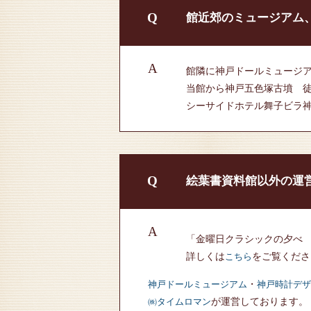
Q
館近郊のミュージアム
A
館隣に神戸ドールミュージ
当館から神戸五色塚古墳 徒
シーサイドホテル舞子ビラ神
Q
絵葉書資料館以外の運
A
「金曜日クラシックの夕べ 
詳しくは
をご覧くださ
こちら
・
神戸ドールミュージアム
神戸時計デザ
が運営しております。
㈱タイムロマン