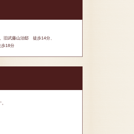
、旧武藤山治邸 徒歩14分、
歩18分
す。