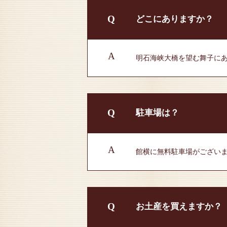
Q
どこにありますか？
A
明石海峡大橋を望む舞子に
Q
駐車場は？
A
館横に無料駐車場がござい
Q
お土産を買えますか？