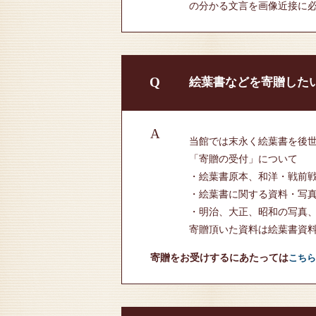
の分かる文言を画像近接に
Q
絵葉書などを寄贈した
A
当館では末永く絵葉書を後
「寄贈の受付」について
・絵葉書原本、和洋・戦前
・絵葉書に関する資料・写
・明治、大正、昭和の写真
寄贈頂いた資料は絵葉書資
寄贈をお受けするにあたっては
こちら