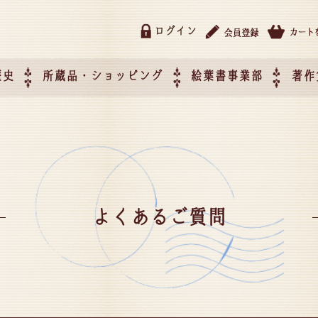
ログイン
歴史
所蔵品・ショッピング
絵葉書事業部
著作
所蔵品・ショッピング
ご利用ガイド
特定商取引法に基づく表記
催事企画展スケジュール
催事企画展レポート
絵葉書事業部・催事企画展
催事企画展開催ジャンルの
催事企画展お申し込み
オリジナル絵葉書 OEM（
て
作）について
よくあるご質問