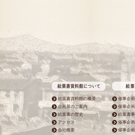
絵葉書資料館の概要
催事企画
企画展のご案内
催事企画
絵葉書の歴史
絵葉書事
アクセス
催事企画
会社概要
催事企画