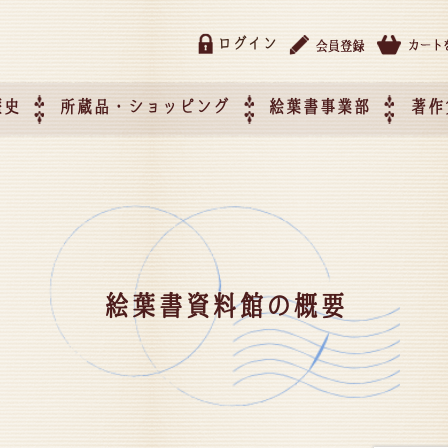
ログイン
歴史
所蔵品・ショッピング
絵葉書事業部
著作
所蔵品・ショッピング
ご利用ガイド
特定商取引法に基づく表記
催事企画展スケジュール
催事企画展レポート
絵葉書事業部・催事企画展
催事企画展開催ジャンルの
催事企画展お申し込み
オリジナル絵葉書 OEM（
て
作）について
絵葉書資料館の概要