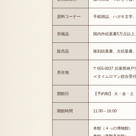
資料コーナー
手紙雑誌、ハガキ文学
所蔵品
国内外絵葉書5万点以
販売品
復刻絵葉書、古絵葉書、
〒655-0037 兵庫県神戸
所在地
≪タイムロマン総合受付≫ Te
開館日
【予約制】 火・金・土（
開館時間
11:00～16:00
本館（４っの博物館）