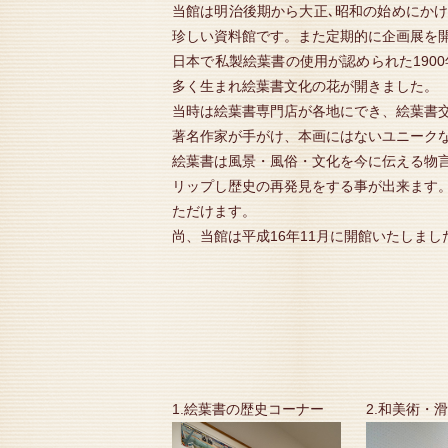
当館は明治後期から大正､昭和の始めにか
珍しい資料館です。また定期的に企画展を
日本で私製絵葉書の使用が認められた190
多く生まれ絵葉書文化の花が開きました。
当時は絵葉書専門店が各地にでき、絵葉書
著名作家が手がけ、本画にはないユニーク
絵葉書は風景・風俗・文化を今に伝える物
リップし歴史の再発見をする事が出来ます
ただけます。
尚、当館は平成16年11月に開館いたしまし
1.絵葉書の歴史コーナー
2.和美術・