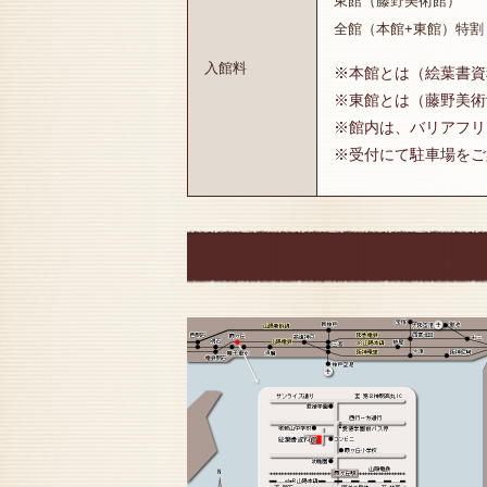
東館（藤野美術館） 
全館（本館+東館）特
入館料
※本館とは（絵葉書資
※東館とは（藤野美術
※館内は、バリアフリ
※受付にて駐車場をご