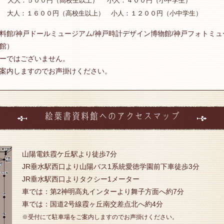
大人：５００円（高校生以上） 小人：４００円（小中学生）
割 大人：１６００円（高校生以上） 小人：１２００円（小中学生）
料館/神戸ドールミュージアム/神戸時計デザイン博物館/神戸フォトミ
館）
ーではございません。
案内しますのでお声掛けください。
絵葉書資料館へのアクセスマップ
山陽電鉄霞ケ丘駅より徒歩7分
JR垂水駅西口より山陽バス1系統愛徳学園前下車徒歩3分
JR垂水駅西口よりタクシー1メーター
車では：第2神明高丸インターより舞子方面へ約7分
車では：国道2号線霞ヶ丘南交差点北へ約4分
※受付にて駐車場をご案内しますのでお声掛けください。