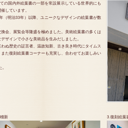
けての国内外絵葉書の一部を常設展示している世界的にも
開催しています。
0年（明治33年）以降、ユニークなデザインの絵葉書が数
交換会、展覧会等隆盛を極めました。美術絵葉書の多くは
なデザインで小さな美術品を生みだしました。
言わぬ歴史の証言者、温故知新、古き良き時代にタイムス
。また復刻絵葉書コーナーも充実し、合わせてお楽しみい
た。
滑稽新
3.復刻絵