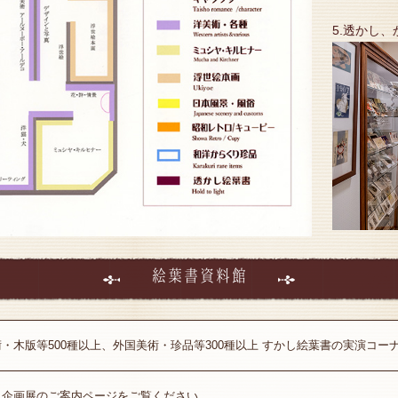
5.透かし
絵葉書資料館
・木版等500種以上、外国美術・珍品等300種以上 すかし絵葉書の実演コー
、企画展のご案内ページをご覧ください。