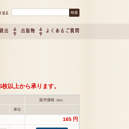
検索:
貸出
出版物
よくあるご質問
につい
ご紹介
企画制
5枚以上から承ります。
販売価格
（税込）
単位
165 円