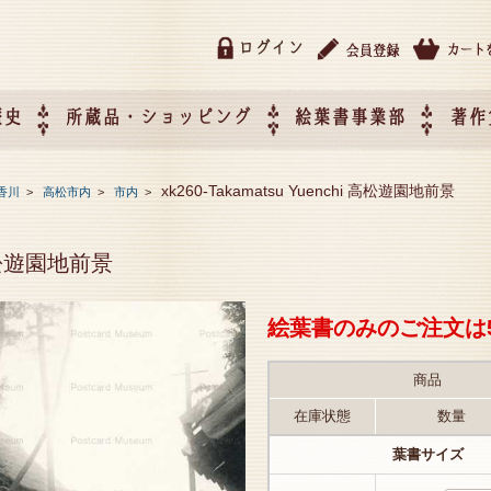
ログイン
歴史
所蔵品・ショッピング
絵葉書事業部
著作
所蔵品・ショッピング
ご利用ガイド
特定商取引法に基づく表記
催事企画展スケジュール
催事企画展レポート
絵葉書事業部・催事企画展
催事企画展開催ジャンルの
催事企画展お申し込み
オリジナル絵葉書 OEM（
xk260-Takamatsu Yuenchi 高松遊園地前景
香川
>
高松市内
>
市内
>
て
作）について
i 高松遊園地前景
絵葉書のみのご注文は
商品
在庫状態
数量
葉書サイズ