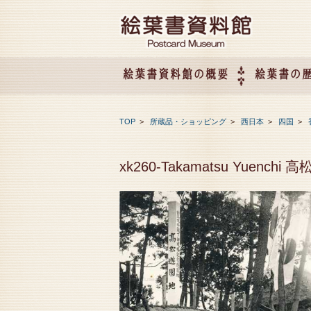
絵葉書資料館の概要
絵葉書の
絵葉書資料館の概要
企画展のご案内
アクセス
会社概要
TOP
>
所蔵品・ショッピング
>
西日本
>
四国
>
xk260-Takamatsu Yuench