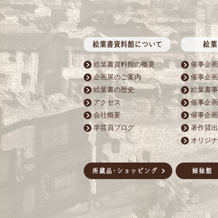
絵葉書資料館の概要
催事企画
企画展のご案内
催事企画
絵葉書の歴史
絵葉書事
アクセス
催事企画
会社概要
催事企画
学芸員ブログ
著作貸出
オリジナ