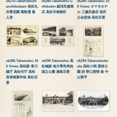
xk270-Takamatsum
xk280-Takamatsu G
xk285-Takamatsu 10
aruikikukaen 高松丸
ofukuten 細渓呉服商
0 Views タマモホテ
井黄花園 菊歌壇 菊
店 高松市南新町
ル 三越呉服店 塩田
人形
公会堂他 高松百景
xk286-Takamatsu 10
xk290-Takamatsu 高
xk294-Takamatsuko
0 Views 高松駅 香川
松城跡 地方専売局他
uta 高松小唄 栗林公
縣庁 高松市庁 高松
国立公園 屋島百景
園 詩 野口雨情 曲 中
高等商業学校 高松百
山晋平
景