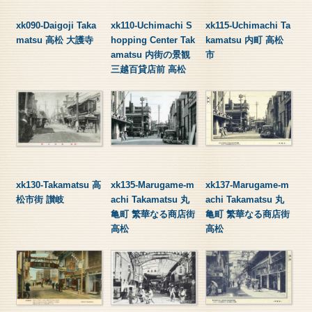
xk090-Daigoji Taka
xk110-Uchimachi S
xk115-Uchimachi Ta
matsu 高松 大護寺
hopping Center Tak
kamatsu 内町 高松
amatsu 内街の景観
市
三越百貸店前 高松
xk130-Takamatsu 高
xk135-Marugame-m
xk137-Marugame-m
松市街 讃岐
achi Takamatsu 丸
achi Takamatsu 丸
亀町 繁華なる商店街
亀町 繁華なる商店街
高松
高松