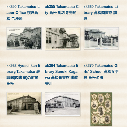
xk350-Takamatsu L
xk355-Takamatsu Ci
xk360-Takamatsu Li
abor Office 讃岐高
ty 高松 地方専売局
brary 高松図書館 讃
松 労務局
岐
xk362-Hyosei-kan li
xk364-Takamatsu li
xk370-Takamatsu Gi
brary,Takamatsu 表
brary Sanuki Kaga
rls’ School 高松女学
誠館(図書館)の前景
wa 高松圖書館 讃岐
校 高松名勝
高松
香川