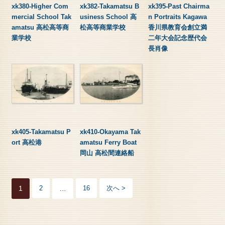
xk380-Higher Com
xk382-Takamatsu B
xk395-Past Chairma
mercial School Tak
usiness School 高
n Portraits Kagawa
amatsu 高松高等商
松高等商業学校
香川県教育会創立満
業学校
二年大会記念歴代会
長肖像
xk405-Takamatsu P
xk410-Okayama Tak
ort 高松港
amatsu Ferry Boat
岡山 高松間連絡船
1
2
…
16
次へ >