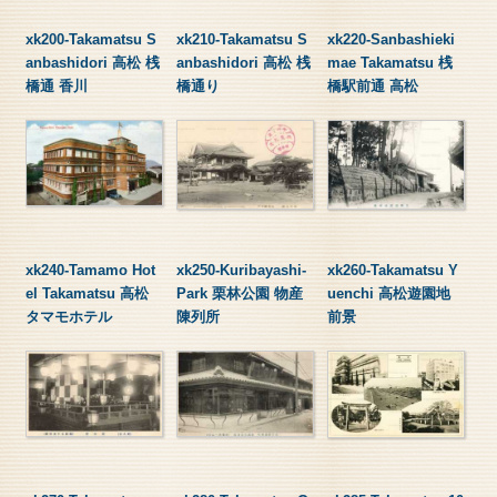
xk200-Takamatsu S
xk210-Takamatsu S
xk220-Sanbashieki
anbashidori 高松 桟
anbashidori 高松 桟
mae Takamatsu 桟
橋通 香川
橋通り
橋駅前通 高松
xk240-Tamamo Hot
xk250-Kuribayashi-
xk260-Takamatsu Y
el Takamatsu 高松
Park 栗林公園 物産
uenchi 高松遊園地
タマモホテル
陳列所
前景