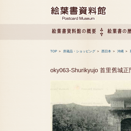
絵葉書資料館の概要
絵葉書の
絵葉書資料館の概要
企画展のご案内
アクセス
会社概要
TOP
>
所蔵品・ショッピング
>
西日本
>
沖縄
>
oky063-Shurikyujo 首里舊