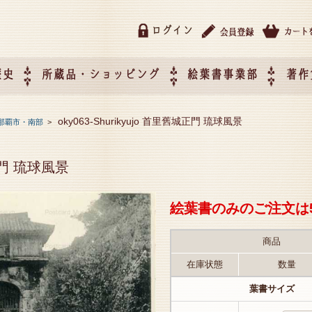
ログイン
歴史
所蔵品・ショッピング
絵葉書事業部
著作
所蔵品・ショッピング
ご利用ガイド
特定商取引法に基づく表記
催事企画展スケジュール
催事企画展レポート
絵葉書事業部・催事企画展
催事企画展開催ジャンルの
催事企画展お申し込み
オリジナル絵葉書 OEM（
oky063-Shurikyujo 首里舊城正門 琉球風景
那覇市・南部
>
て
作）について
城正門 琉球風景
絵葉書のみのご注文は
商品
在庫状態
数量
葉書サイズ