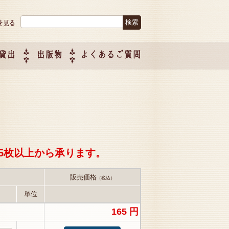
検索:
貸出
出版物
よくあるご質問
につい
ご紹介
企画制
5枚以上から承ります。
販売価格
（税込）
単位
165 円