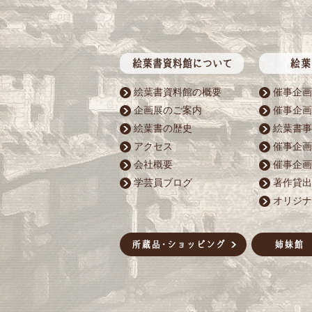
絵葉書資料館の概要
催事企画
企画展のご案内
催事企画
絵葉書の歴史
絵葉書事
アクセス
催事企画
会社概要
催事企画
学芸員ブログ
著作貸出
オリジナ