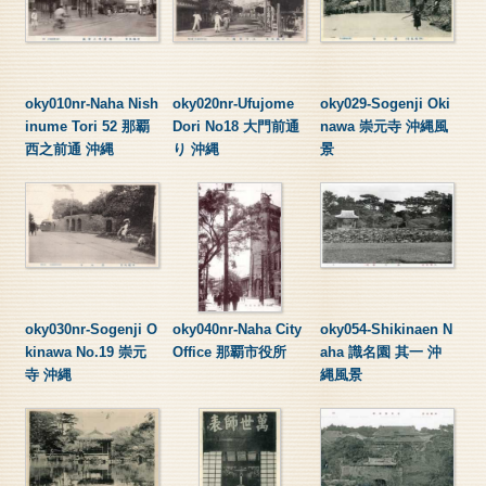
oky010nr-Naha Nish
oky020nr-Ufujome
oky029-Sogenji Oki
inume Tori 52 那覇
Dori No18 大門前通
nawa 崇元寺 沖縄風
西之前通 沖縄
り 沖縄
景
oky030nr-Sogenji O
oky040nr-Naha City
oky054-Shikinaen N
kinawa No.19 崇元
Office 那覇市役所
aha 識名園 其一 沖
寺 沖縄
縄風景