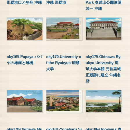
那覇港口と刳舟 沖縄
沖縄 那覇港
Park 奥武山公園遠望
其一 沖縄
oky165-Papaya パパ
oky170-University o
oky175-Okinawa Ry
ヤの雄樹と雌樹
f the Ryukyus 琉球
ukyu University 琉
大学
球大学本館 元首里城
正殿跡に建立 沖縄名
所
oky178-Okinawa Mu
oky181-Yonabaru Si
oky186-Onoyama 奥