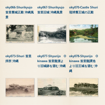
oky066-Shurikyujo
oky067-Shurikyujo
oky070-Castle Shuri
首里舊城正殿 沖縄風
首里旧城 沖縄風景
琉球舊王城の正殿
景
oky073-Shuri 首里
oky077-Shyurijo O
oky078-Shyurijo O
拝所 沖縄
kinawa 首里龍漂よ
kinawa 首里龍譚池
り旧城跡を望む 沖縄
より旧王城を望む 沖
縄