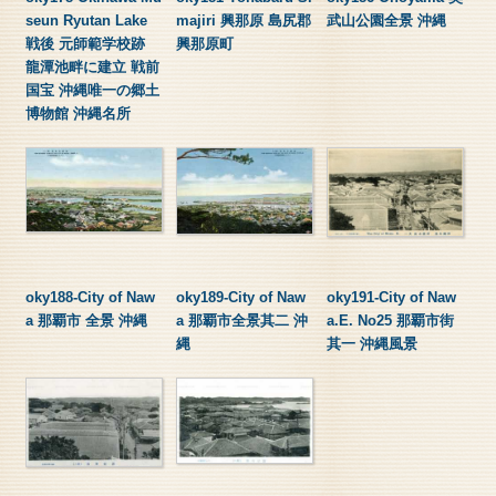
seun Ryutan Lake
majiri 興那原 島尻郡
武山公園全景 沖縄
戦後 元師範学校跡
興那原町
龍潭池畔に建立 戦前
国宝 沖縄唯一の郷土
博物館 沖縄名所
oky188-City of Naw
oky189-City of Naw
oky191-City of Naw
a 那覇市 全景 沖縄
a 那覇市全景其二 沖
a.E. No25 那覇市街
縄
其一 沖縄風景