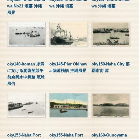
wa No21 墳墓 沖縄
wa 沖縄 墳墓
wa 沖縄 墳墓
風景
oky140-Itoman 糸満
oky145-Pier Okinaw
oky150-Naha City 那
に於ける爬龍船競争
a 築港桟橋 沖縄風景
覇市街 港
前余興水中舞踏 琉球
風俗
oky153-Naha Port
oky155-Naha Port
oky160-Ounoyama