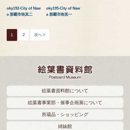
oky192-City of Naw
oky195-City of Naw
a 那覇市街其二
a 那覇市街其一
1
2
次へ >
絵葉書資料館について
絵葉書事業部・催事企画展について
所蔵品・ショッピング
姉妹館