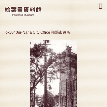
MENU
oky040nr-Naha City Office 那覇市役所