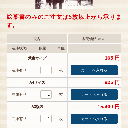
絵葉書のみのご注文は5枚以上から承りま
す。
商品
販売価格
（税込）
在庫状態
数量
単位
165 円
葉書サイズ
在庫有り
枚
825 円
A4サイズ
在庫有り
枚
15,400 円
A3額装
在庫有り
枚