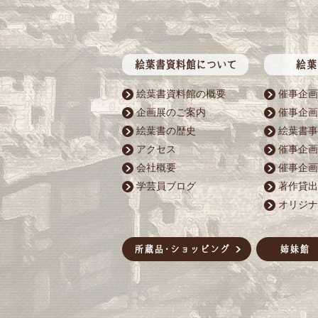
絵葉書資料館の概要
催事企画
企画展のご案内
催事企画
絵葉書の歴史
絵葉書事
アクセス
催事企画
会社概要
催事企画
学芸員ブログ
著作貸出
オリジナ