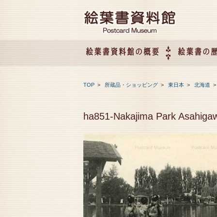
絵葉書資料館の概要
絵葉書の
絵葉書資料館の概要
企画展のご案内
アクセス
会社概要
TOP
>
所蔵品・ショッピング
>
東日本
>
北海道
ha851-Nakajima Park 