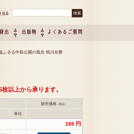
検索:
貸出
出版物
よくあるご質問
につい
ご紹介
企画制
gawa 淸氣溢ふるる中島公園の風光 旭川名勝
5枚以上から承ります。
販売価格
（税込）
単位
165 円