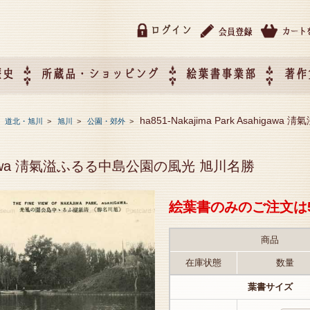
ログイン
歴史
所蔵品・ショッピング
絵葉書事業部
著作
所蔵品・ショッピング
ご利用ガイド
特定商取引法に基づく表記
催事企画展スケジュール
催事企画展レポート
絵葉書事業部・催事企画展
催事企画展開催ジャンルの
催事企画展お申し込み
オリジナル絵葉書 OEM（
ha851-Nakajima Park Asahi
>
道北・旭川
>
旭川
>
公園・郊外
>
て
作）について
Asahigawa 淸氣溢ふるる中島公園の風光 旭川名勝
絵葉書のみのご注文は
商品
在庫状態
数量
葉書サイズ