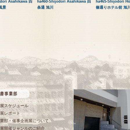
odori Asahikawa 四
ha460-Shijodori Asahikawa 四
ha465-Shijodori H
風景
条通 旭川
條通りホテル前 旭
展スケジュール
展レポート
業部・催事企画展について
展開催ジャンルのご紹介