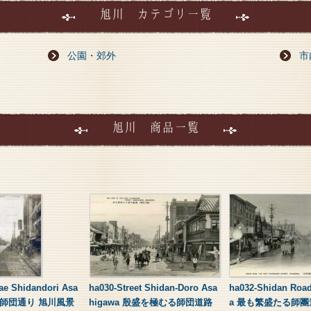
旭川 カテゴリ一覧
公園・郊外
市
旭川 商品一覧
ae Shidandori Asa
ha030-Street Shidan-Doro Asa
ha032-Shidan Roa
駅前師団通り 旭川風景
higawa 殷盛を極むる師団道路
a 最も繁盛たる師團