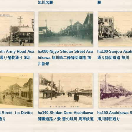
旭川名勝
勝
nth Army Road Asa
ha080-Nijyo Shidan Street Asa
ha100-Sanjou Asa
師團通り舗装通り 旭川
hikawa 旭川區二條師団道路 旭
通り師団道路 旭川
川新景
 Street ｔo Divitio
ha140-Shidan Doro Asahikawa
ha150-Asahikawa S
團通り
師團道路ノ景 雪の旭川 馬車鉄道
旭川師団通り