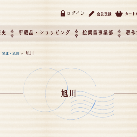
ログイン
歴史
所蔵品・ショッピング
絵葉書事業部
著作
所蔵品・ショッピング
ご利用ガイド
特定商取引法に基づく表記
催事企画展スケジュール
催事企画展レポート
絵葉書事業部・催事企画展
催事企画展開催ジャンルの
催事企画展お申し込み
オリジナル絵葉書 OEM（
旭川
>
道北・旭川
>
て
作）について
旭川