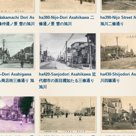
Nakamachi Dori As
ha380-Nijo-Dori Asahikawa 二
ha390-Nijo Street 
 二條仲通ノ景 雪の旭川
條通ノ景 雪の旭川
旭川二條通り
o-Dori Asahigawa
ha420-Sanjodori Asahikawa 近
ha430-Shijodori A
る商店街三條通り 旭
代都市の面目躍如たる三條通り
川四篠通り
旭川