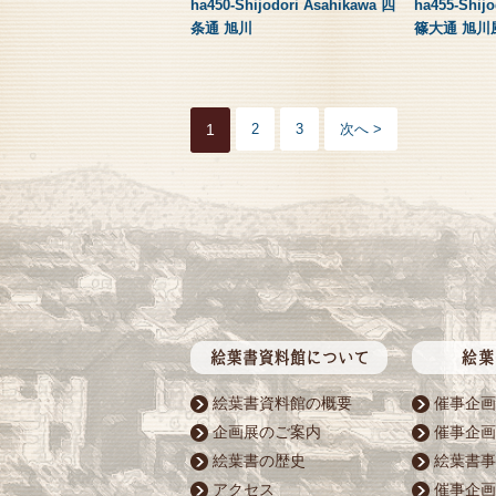
ha450-Shijodori Asahikawa 四
ha455-Shij
条通 旭川
篠大通 旭川
1
2
3
次へ >
絵葉書資料館の概要
催事企画
企画展のご案内
催事企画
絵葉書の歴史
絵葉書事
アクセス
催事企画