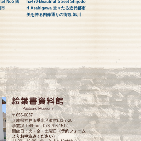
otel No5 四
ha470-Beautiful Street Shijodo
川市
ri Asahigawa 堂々たる近代都市
美を誇る四條通りの街観 旭川
〒655-0037
兵庫県神戸市垂水区歌敷山1-7-20
学芸課 Tel/Fax：078-705-1512
開館日：火・金・土曜日
（予約フォーム
よりお申込みください）