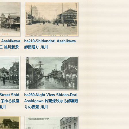
o Asahikawa
ha210-Shidandori Asahikawa
ノ三 旭川新景
師団通り 旭川
Street Shid
ha260-Night View Shidan-Dori
awa 栄ゆる銀座
Asahigawa 鈴蘭燈映ゆる師團通
旭川
りの夜景 旭川