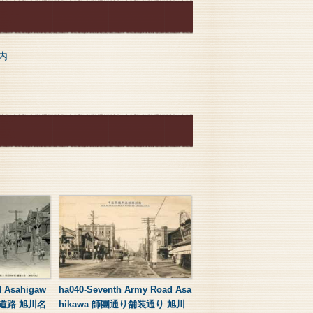
内
d Asahigaw
ha040-Seventh Army Road Asa
道路 旭川名
hikawa 師團通り舗装通り 旭川