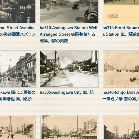
an Street Asahika
ha310-Asahigawa Station Well
ha315-Front Squar
灯の海師團通スズラン
Arranged Street 街區整然たる
a Station 旭川驛
朝旭川驛の美觀
ahikawa 賑はふ軍都の
ha335-Asahigawa City 旭川市
ha340-Ichijo Dori 
画劇場他 旭川名所
一條通ノ景 雪の旭