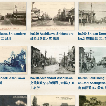
ikawa Shidandoro
ha190-Asahikawa Shidandoro
ha200-Shidan-Dor
二 旭川
師団道路其ノ三 旭川
No.3 師団道路 其
andori Asahikawa
ha240-Shidandori Asahikawa
ha250-Flourishing 
川
交通頻繁なる師団通りの賑ひ 旭
an-Dori Asahig
川名所
街 師団通りの景観 