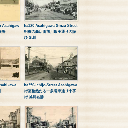
e Asahigaw
ha320-Asahigawa-Ginza Street
前廣塲
明粧の商店街旭川銀座通りの賑
ひ 旭川
Asahikawa
ha350-Ichijo-Street Asahigawa
川
街區整然たる一条電車通り十字
街 旭川名勝