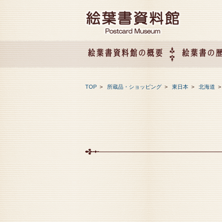
絵葉書資料館の概要
絵葉書の
絵葉書資料館の概要
企画展のご案内
アクセス
会社概要
TOP
>
所蔵品・ショッピング
>
東日本
>
北海道