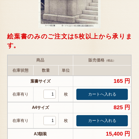
絵葉書のみのご注文は5枚以上から承りま
す。
商品
販売価格
（税込）
在庫状態
数量
単位
165 円
葉書サイズ
在庫有り
枚
825 円
A4サイズ
在庫有り
枚
15,400 円
A3額装