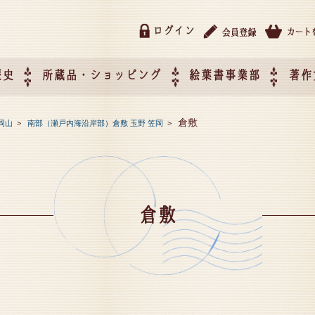
ログイン
歴史
所蔵品・ショッピング
絵葉書事業部
著作
所蔵品・ショッピング
ご利用ガイド
特定商取引法に基づく表記
催事企画展スケジュール
催事企画展レポート
絵葉書事業部・催事企画展
催事企画展開催ジャンルの
催事企画展お申し込み
オリジナル絵葉書 OEM（
倉敷
岡山
>
南部（瀬戸内海沿岸部）倉敷 玉野 笠岡
>
て
作）について
倉敷