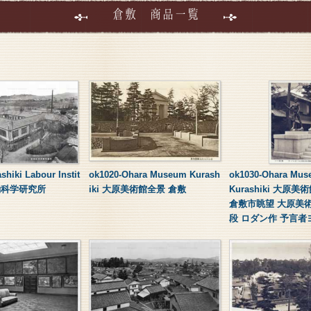
倉敷 商品一覧
shiki Labour Instit
ok1020-Ohara Museum Kurash
ok1030-Ohara Mus
労働科学研究所
iki 大原美術館全景 倉敷
Kurashiki 大原
倉敷市眺望 大原美
段 ロダン作 予言者