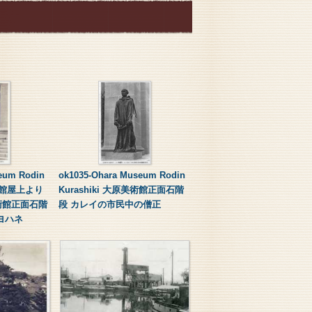
eum Rodin
ok1035-Ohara Museum Rodin
美術館屋上より
Kurashiki 大原美術館正面石階
術館正面石階
段 カレイの市民中の僧正
ヨハネ