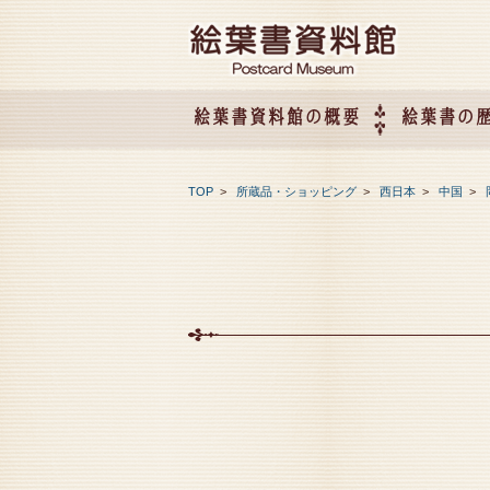
絵葉書資料館の概要
絵葉書の
絵葉書資料館の概要
企画展のご案内
アクセス
会社概要
TOP
>
所蔵品・ショッピング
>
西日本
>
中国
>