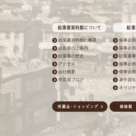
絵葉書資料館の概要
催事企画
企画展のご案内
催事企画
絵葉書の歴史
絵葉書事
アクセス
催事企画
会社概要
催事企画
学芸員ブログ
著作貸出
オリジナ