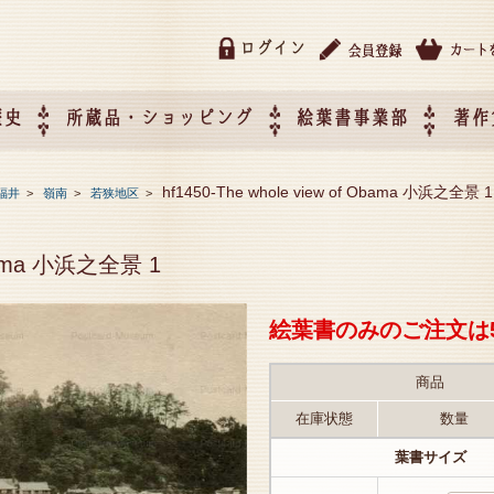
ログイン
歴史
所蔵品・ショッピング
絵葉書事業部
著作
所蔵品・ショッピング
ご利用ガイド
特定商取引法に基づく表記
催事企画展スケジュール
催事企画展レポート
絵葉書事業部・催事企画展
催事企画展開催ジャンルの
催事企画展お申し込み
オリジナル絵葉書 OEM（
hf1450-The whole view of Obama 小浜之全景 1
福井
>
嶺南
>
若狭地区
>
て
作）について
 Obama 小浜之全景 1
絵葉書のみのご注文は
商品
在庫状態
数量
葉書サイズ