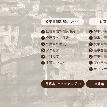
絵葉書資料館の概要
催事企画
企画展のご案内
催事企画
絵葉書の歴史
絵葉書事
アクセス
催事企画
会社概要
催事企画
学芸員ブログ
著作貸出
オリジナ