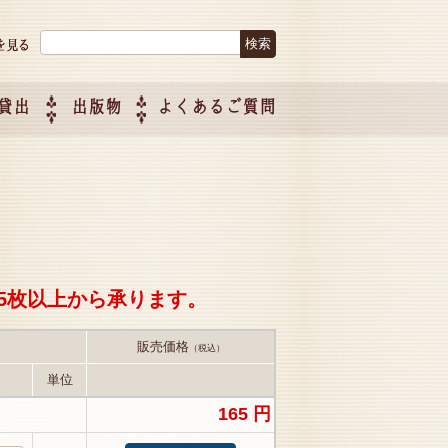
検索:
貸出
出版物
よくあるご質問
につい
ご紹介
企画制
5枚以上から承ります。
販売価格
（税込）
単位
165 円