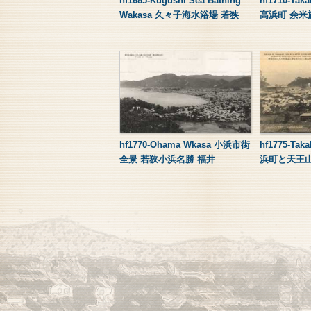
hf1685-Kugushi Sea Bathing
hf1710-Ta
Wakasa 久々子海水浴場 若狭
高浜町 余米
hf1770-Ohama Wkasa 小浜市街
hf1775-Tak
全景 若狭小浜名勝 福井
浜町と天王山