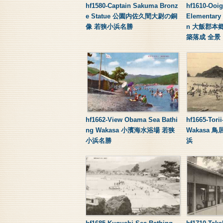
hf1580-Captain Sakuma Bronz
hf1610-Ooi
e Statue 公園内佐久間大尉の銅
Elementary
像 若狭小浜名勝
n 大飯郡本
築落成 全景
hf1662-View Obama Sea Bathi
hf1665-Tor
ng Wakasa 小濱海水浴場 若狭
Wakasa 
小浜名勝
浜