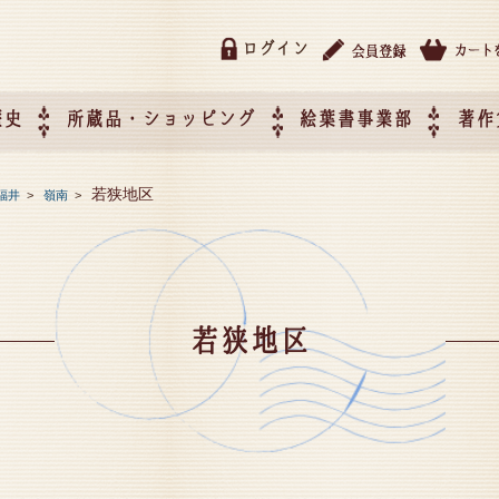
ログイン
歴史
所蔵品・ショッピング
絵葉書事業部
著作
所蔵品・ショッピング
ご利用ガイド
特定商取引法に基づく表記
催事企画展スケジュール
催事企画展レポート
絵葉書事業部・催事企画展
催事企画展開催ジャンルの
催事企画展お申し込み
オリジナル絵葉書 OEM（
若狭地区
福井
>
嶺南
>
て
作）について
若狭地区