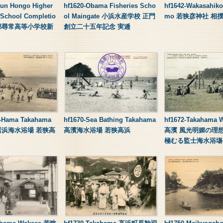
gun Hongo Higher
hf1620-Obama Fisheries Scho
hf1642-Wakasahik
 School Completio
ol Maingate 小浜水産学校 正門
mo 若狭彦神社 相
郷尋常高等小学校新
創立二十五年記念 実逓
ii-Hama Takahama
hf1670-Sea Bathing Takahama
hf1672-Takahama
鳥居浜海水浴場 若狭高
高濱海水浴場 若狭高浜
高濱 風光明媚の理
極むる監士海水浴塲