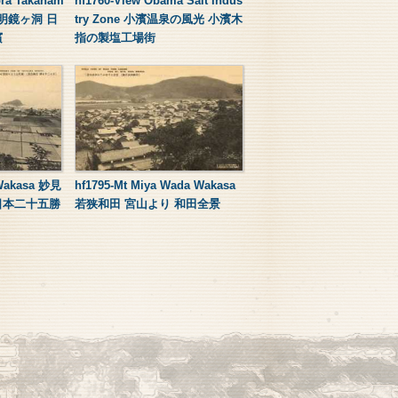
ora Takaham
hf1760-View Obama Salt Indus
岸明鏡ヶ洞 日
try Zone 小濱温泉の風光 小濱木
濱
指の製塩工場街
 Wakasa 妙見
hf1795-Mt Miya Wada Wakasa
日本二十五勝
若狭和田 宮山より 和田全景