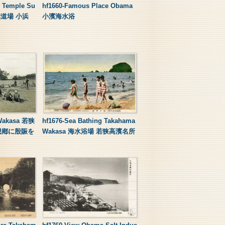
o Temple Su
hf1660-Famous Place Obama
撲道場 小浜
小濱海水浴
 Wakasa 若狭
hf1676-Sea Bathing Takahama
想鄕に殷賑を
Wakasa 海水浴場 若狭高濱名所