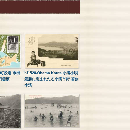
小浜町役場 市街
hf1520-Obama Kouta 小濱小唄
田雲濱
景勝に恵まれたる小濱市街 若狭
小濱