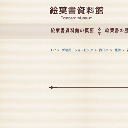
絵葉書資料館の概要
絵葉書の
絵葉書資料館の概要
企画展のご案内
アクセス
会社概要
TOP
>
所蔵品・ショッピング
>
西日本
>
北陸
>