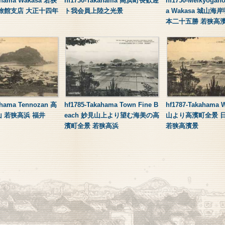
kahama Wakasa 若狭
hf1730-Takahama 高浜町長歓迎
hf1750-Meikyogah
旅館支店 大正十四年
ト我会員上陸之光景
a Wakasa 城山海
本二十五勝 若狭高
ahama Tennozan 高
hf1785-Takahama Town Fine B
hf1787-Takahama
 若狭高浜 福井
each 妙見山上より望む海美の高
山より高濱町全景 
濱町全景 若狭高浜
若狭高濱景