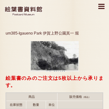
MENU
um385-Igaueno Park 伊賀上野公園其一 堀
絵葉書のみのご注文は5枚以上から承りま
す。
商品
販売価格
（税込）
在庫状態
数量
単位