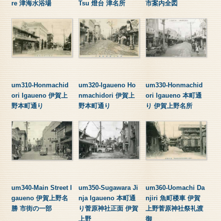
re 津海水浴場
Tsu 燈台 津名所
市案内全図
um310-Honmachid
um320-Igaueno Ho
um330-Honmachid
ori Igaueno 伊賀上
nmachidori 伊賀上
ori Igaueno 本町通
野本町通り
野本町通り
り 伊賀上野名所
um340-Main Street I
um350-Sugawara Ji
um360-Uomachi Da
gaueno 伊賀上野名
nja Igaueno 本町通
njiri 魚町楼車 伊賀
勝 市街の一部
り菅原神社正面 伊賀
上野菅原神社祭礼渡
上野
御