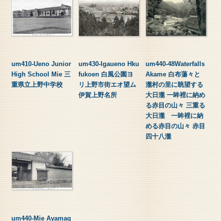
um410-Ueno Junior
um430-Igaueno Hku
um440-48Waterfalls
High School Mie 三
fukoen 白風公園ヨ
Akame 白布蕩々と
重県立上野中学校
リ上野市街エオ望ム
瀧村の里に眺望する
伊賀上野名所
大日瀧 一眸裡に納め
る赤目の山々 三重る
大日瀧 一眸裡に納
める赤目の山々 赤目
四十八瀧
um440-Mie Ayamag