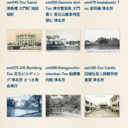
um045-Tsu Sairei
um050-Daimon dori
um070-Iwatabashi T
津祭禮 大門町 地頭
Tsu 津市繁栄街 大門
su 岩田橋 津名所
領町
通り 恵日山観音祠堂
望む 津名所
um075-105 Building
um090-Kangyochin
um100-Tsu Castle
Tsu 百五ビルディン
retsukan Tsu 勧業陳
旧城址並ニ師範学校
グ 津名所 さつき商
列館 津名所
遠望 津名所
会発行