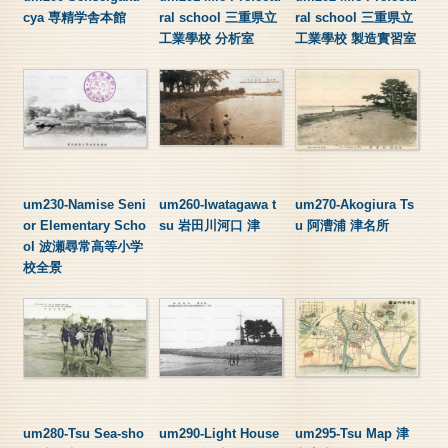
cya 専精学舎本館
ral school 三重県立
ral school 三重県立
工業學校 分析室
工業學校 製造實習室
um230-Namise Seni
um260-Iwatagawa t
um270-Akogiura Ts
or Elementary Scho
su 岩田川河口 津
u 阿漕浦 津名所
ol 波瀬尋常高等小学
校全景
um280-Tsu Sea-sho
um290-Light House
um295-Tsu Map 津