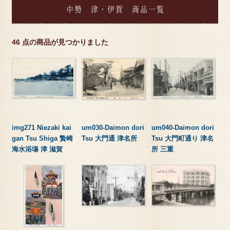
中勢 津・伊賀 商品一覧
46 点の商品が見つかりました
img271 Niezaki kai
um030-Daimon dori
um040-Daimon dori
gan Tsu Shiga 贄崎
Tsu 大門通 津名所
Tsu 大門町通り 津名
海水浴塲 津 滋賀
所 三重