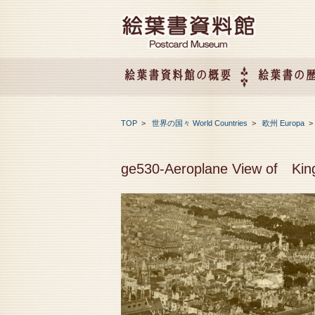
絵葉書資料館の概要
絵葉書の
絵葉書資料館の概要
企画展のご案内
アクセス
会社概要
TOP
>
世界の国々 World Countries
>
欧州 Europa
ge530-Aeroplane View of Kin