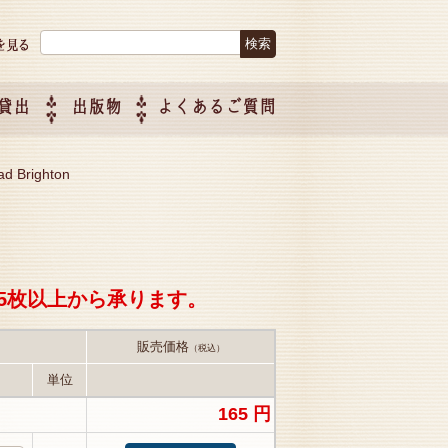
検索:
貸出
出版物
よくあるご質問
につい
ご紹介
企画制
d Brighton
5枚以上から承ります。
販売価格
（税込）
単位
165 円