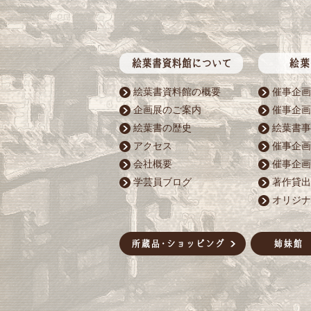
絵葉書資料館の概要
催事企画
企画展のご案内
催事企画
絵葉書の歴史
絵葉書事
アクセス
催事企画
会社概要
催事企画
学芸員ブログ
著作貸出
オリジナ