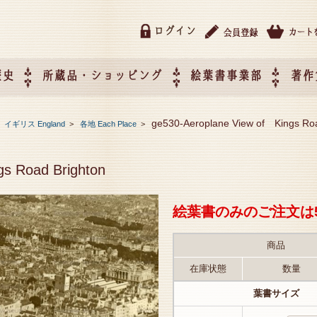
ログイン
歴史
所蔵品・ショッピング
絵葉書事業部
著作
所蔵品・ショッピング
ご利用ガイド
特定商取引法に基づく表記
催事企画展スケジュール
催事企画展レポート
絵葉書事業部・催事企画展
催事企画展開催ジャンルの
催事企画展お申し込み
オリジナル絵葉書 OEM（
ge530-Aeroplane View of Kings Roa
>
イギリス England
>
各地 Each Place
>
て
作）について
gs Road Brighton
絵葉書のみのご注文は
商品
在庫状態
数量
葉書サイズ