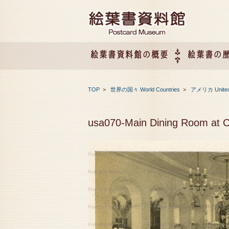
絵葉書資料館の概要
絵葉書の
絵葉書資料館の概要
企画展のご案内
アクセス
会社概要
TOP
>
世界の国々 World Countries
>
アメリカ United
usa070-Main Dining Room at C