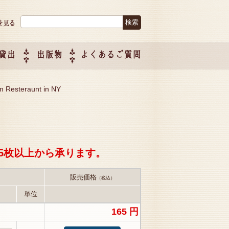
検索:
貸出
出版物
よくあるご質問
につい
ご紹介
企画制
m Resteraunt in NY
5枚以上から承ります。
販売価格
（税込）
単位
165 円