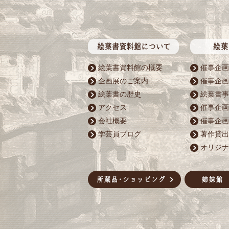
絵葉書資料館の概要
催事企画
企画展のご案内
催事企画
絵葉書の歴史
絵葉書事
アクセス
催事企画
会社概要
催事企画
学芸員ブログ
著作貸出
オリジナ