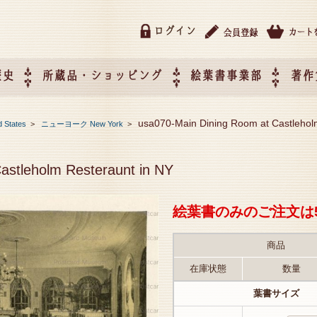
ログイン
歴史
所蔵品・ショッピング
絵葉書事業部
著作
所蔵品・ショッピング
ご利用ガイド
特定商取引法に基づく表記
催事企画展スケジュール
催事企画展レポート
絵葉書事業部・催事企画展
催事企画展開催ジャンルの
催事企画展お申し込み
オリジナル絵葉書 OEM（
usa070-Main Dining Room at Castlehol
 States
>
ニューヨーク New York
>
て
作）について
astleholm Resteraunt in NY
絵葉書のみのご注文は
商品
在庫状態
数量
葉書サイズ