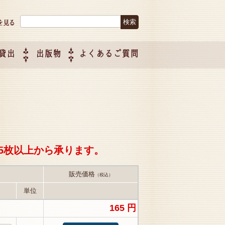
検索:
貸出
出版物
よくあるご質問
につい
ご紹介
企画制
5枚以上から承ります。
販売価格
（税込）
単位
165 円