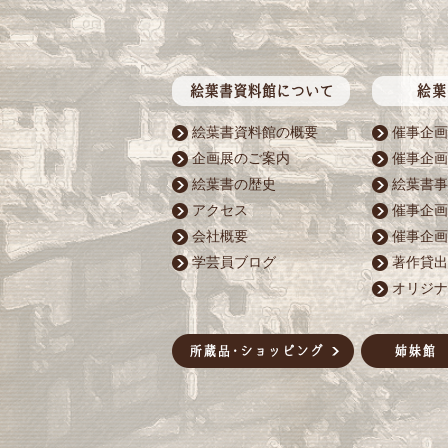
絵葉書資料館の概要
催事企画
企画展のご案内
催事企画
絵葉書の歴史
絵葉書事
アクセス
催事企画
会社概要
催事企画
学芸員ブログ
著作貸出
オリジナ