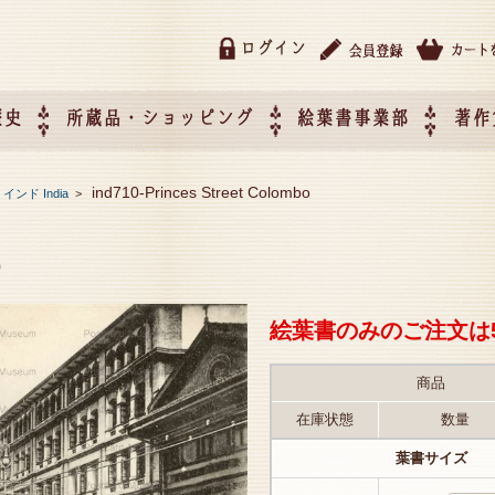
ログイン
歴史
所蔵品・ショッピング
絵葉書事業部
著作
所蔵品・ショッピング
ご利用ガイド
特定商取引法に基づく表記
催事企画展スケジュール
催事企画展レポート
絵葉書事業部・催事企画展
催事企画展開催ジャンルの
催事企画展お申し込み
オリジナル絵葉書 OEM（
ind710-Princes Street Colombo
>
インド India
>
て
作）について
o
絵葉書のみのご注文は
商品
在庫状態
数量
葉書サイズ