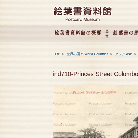
絵葉書資料館の概要
絵葉書の
絵葉書資料館の概要
企画展のご案内
アクセス
会社概要
TOP
>
世界の国々 World Countries
>
アジア Asia
ind710-Princes Street Colomb