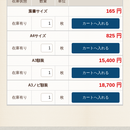
在庫状態
数量
単位
165 円
葉書サイズ
在庫有り
枚
825 円
A4サイズ
在庫有り
枚
15,400 円
A3額装
在庫有り
枚
18,700 円
A3ノビ額装
在庫有り
枚