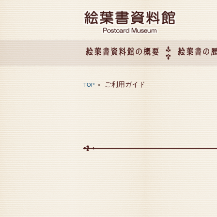
絵葉書資料館の概要
絵葉書の
絵葉書資料館の概要
企画展のご案内
アクセス
会社概要
ご利用ガイド
TOP
>