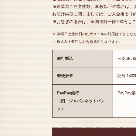
※絵葉書ご注文枚数、30枚以下の場合は、
お届け納期に関しましては、ご入金後より
※お急ぎの場合は、全国送料一律700円も
※ 水曜日は定休日のためメールの対応はできませ
※ 振込み手数料はお客様負担となります。
銀行振込
三菱UFJ
郵便振替
記号 143
PayPay銀行
PayPa
（旧：ジャパンネットバン
ク）