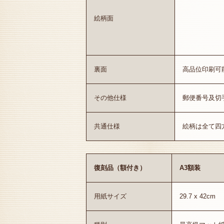
絵柄面
裏面
高品位印刷可
その他仕様
郵便番号及切
共通仕様
絵柄は全て四
復刻品（額付き）
A3額装
用紙サイズ
29.7 x 42cm