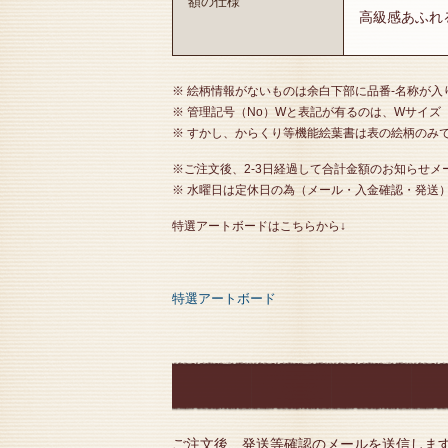
額の仕様
高級感あふれ
※ 絵柄情報がないものは余白下部に品番-名称が
※ 管理記号（No）Wと表記が有るのは、Wサイズ
※ すかし、からくり等機能絵葉書は表の絵柄のみ
※ご注文後、2-3日経過して合計金額のお知らせ
※ 水曜日は定休日の為（メール・入金確認・発送
特選アートボードはこちらから↓
特選アートボード
ご注文後、発送等確認のメールを送信しま