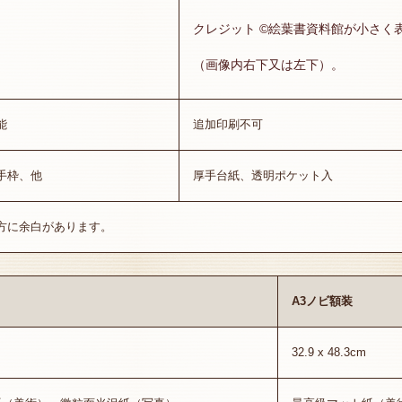
クレジット ©絵葉書資料館が小さく
（画像内右下又は左下）。
能
追加印刷不可
手枠、他
厚手台紙、透明ポケット入
方に余白があります。
A3ノビ額装
32.9 x 48.3cm