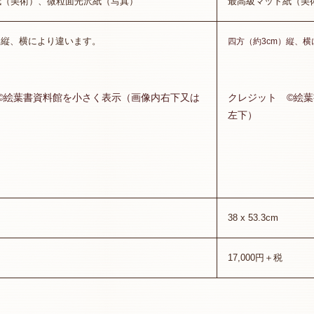
紙（美術）、微粒面光沢紙（写真）
最高級マット紙（美
）縦、横により違います。
四方（約3cm）縦、
©絵葉書資料館を小さく表示（画像内右下又は
クレジット ©絵
左下）
38 x 53.3cm
17,000円＋税