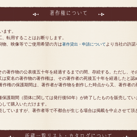
著作権について
います。
工、転用することはお断りします。
刷物、映像等でご使用希望の方は
より当社の許諾
著作貸出・申請について
その著作物の公表後五十年を経過するまでの間、存続する。ただし、そ
又は変名の著作物の著作権は、その著作者の死後五十年を経過したと認
著作権の保護期間は、著作者が著作物を創作した時点から又、著作者の死
権保護期間（団体に関しては発行後50年）が終了したものを販売してい
心して購入いただけます。
売していますが、著作者等で不都合が生じる場合は掲載を中止させて頂
所蔵一覧リスト・カタログについて