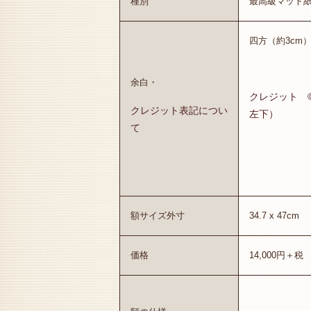
種別
最高級マット
四方（約3cm
余白・
クレジット 
クレジット表記につい
左下）
て
額サイズ外寸
34.7 x 47cm
価格
14,000円＋税