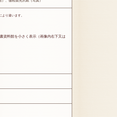
術）、微粒面光沢紙（写真）
横により違います。
葉書資料館を小さく表示（画像内右下又は