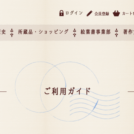
ログイン
歴史
所蔵品・ショッピング
絵葉書事業部
著作
所蔵品・ショッピング
ご利用ガイド
特定商取引法に基づく表記
催事企画展スケジュール
催事企画展レポート
絵葉書事業部・催事企画展
催事企画展開催ジャンルの
催事企画展お申し込み
オリジナル絵葉書 OEM（
て
作）について
ご利用ガイド