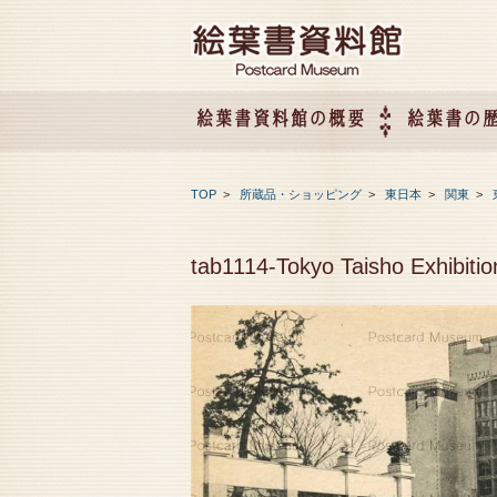
絵葉書資料館の概要
絵葉書の
絵葉書資料館の概要
企画展のご案内
アクセス
会社概要
TOP
>
所蔵品・ショッピング
>
東日本
>
関東
>
tab1114-Tokyo Taisho Exhi