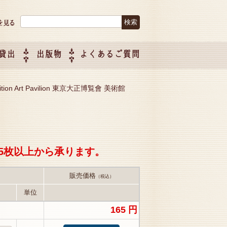
検索:
貸出
出版物
よくあるご質問
につい
ご紹介
企画制
hibition Art Pavilion 東京大正博覧會 美術館
5枚以上から承ります。
販売価格
（税込）
単位
165 円