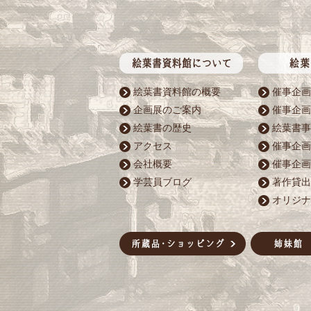
絵葉書資料館の概要
催事企画
企画展のご案内
催事企画
絵葉書の歴史
絵葉書事
アクセス
催事企画
会社概要
催事企画
学芸員ブログ
著作貸出
オリジナ