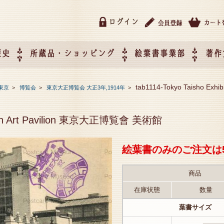
ログイン
歴史
所蔵品・ショッピング
絵葉書事業部
著作
所蔵品・ショッピング
ご利用ガイド
特定商取引法に基づく表記
催事企画展スケジュール
催事企画展レポート
絵葉書事業部・催事企画展
催事企画展開催ジャンルの
催事企画展お申し込み
オリジナル絵葉書 OEM（
tab1114-Tokyo Taisho Ex
東京
>
博覧会
>
東京大正博覧会 大正3年,1914年
>
て
作）について
bition Art Pavilion 東京大正博覧會 美術館
絵葉書のみのご注文は
商品
在庫状態
数量
葉書サイズ