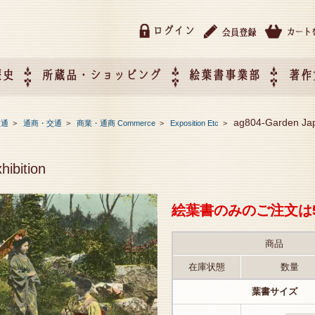
ログイン
歴史
所蔵品・ショッピング
絵葉書事業部
著作
所蔵品・ショッピング
ご利用ガイド
特定商取引法に基づく表記
催事企画展スケジュール
催事企画展レポート
絵葉書事業部・催事企画展
催事企画展開催ジャンルの
催事企画展お申し込み
オリジナル絵葉書 OEM（
ag804-Garden Japa
交通
>
通商・交通
>
商業・通商 Commerce
>
Exposition Etc
>
て
作）について
hibition
絵葉書のみのご注文は
商品
在庫状態
数量
葉書サイズ