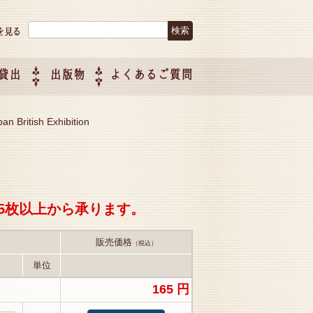
検索:
貸出
出版物
よくあるご質問
につい
ご紹介
企画制
n British Exhibition
5枚以上から承ります。
販売価格
（税込）
単位
165 円