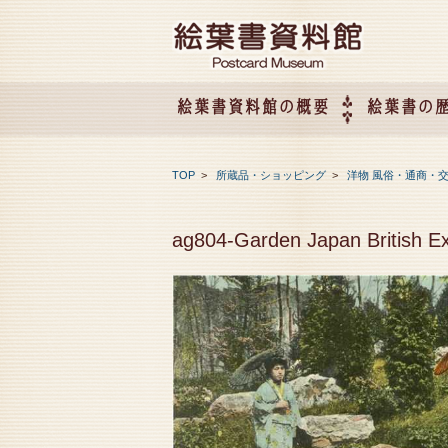
絵葉書資料館の概要
絵葉書の
絵葉書資料館の概要
企画展のご案内
アクセス
会社概要
TOP
>
所蔵品・ショッピング
>
洋物 風俗・通商・
ag804-Garden Japan British Ex