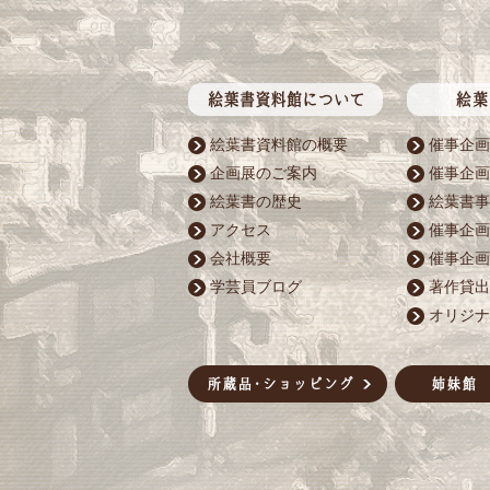
絵葉書資料館の概要
催事企画
企画展のご案内
催事企画
絵葉書の歴史
絵葉書事
アクセス
催事企画
会社概要
催事企画
学芸員ブログ
著作貸出
オリジナ