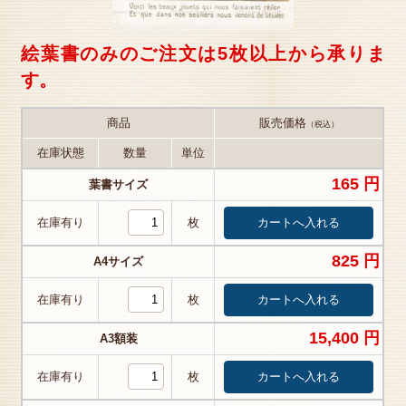
絵葉書のみのご注文は5枚以上から承りま
す。
商品
販売価格
（税込）
在庫状態
数量
単位
165 円
葉書サイズ
在庫有り
枚
825 円
A4サイズ
在庫有り
枚
15,400 円
A3額装
在庫有り
枚