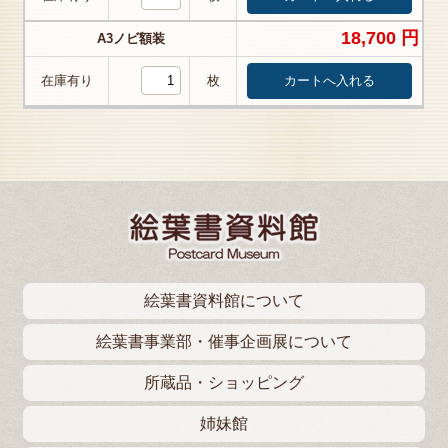
18,700 円
A3ノビ額装
在庫有り
枚
絵葉書資料館について
絵葉書事業部・催事企画展について
所蔵品・ショッピング
姉妹館