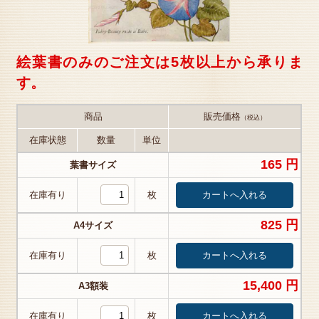
絵葉書のみのご注文は5枚以上から承りま
す。
商品
販売価格
（税込）
在庫状態
数量
単位
165 円
葉書サイズ
在庫有り
枚
825 円
A4サイズ
在庫有り
枚
15,400 円
A3額装
在庫有り
枚