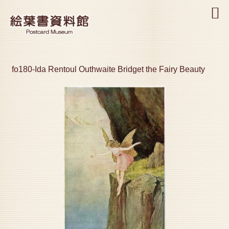
MENU
fo180-Ida Rentoul Outhwaite Bridget the Fairy Beauty