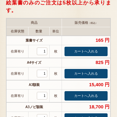
絵葉書のみのご注文は5枚以上から承りま
す。
商品
販売価格
（税込）
在庫状態
数量
単位
165 円
葉書サイズ
在庫有り
枚
825 円
A4サイズ
在庫有り
枚
15,400 円
A3額装
在庫有り
枚
18,700 円
A3ノビ額装