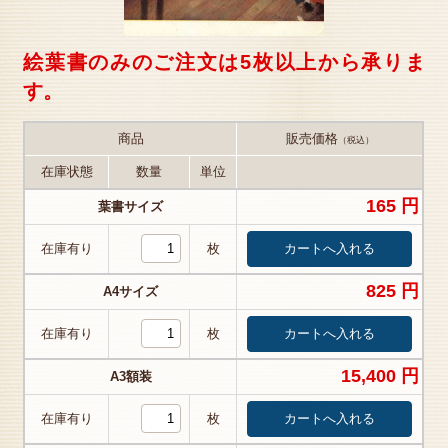
絵葉書のみのご注文は5枚以上から承りま
す。
商品
販売価格
（税込）
在庫状態
数量
単位
165 円
葉書サイズ
在庫有り
枚
825 円
A4サイズ
在庫有り
枚
15,400 円
A3額装
在庫有り
枚