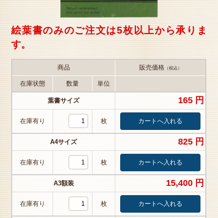
絵葉書のみのご注文は5枚以上から承りま
す。
商品
販売価格
（税込）
在庫状態
数量
単位
165 円
葉書サイズ
在庫有り
枚
825 円
A4サイズ
在庫有り
枚
15,400 円
A3額装
在庫有り
枚