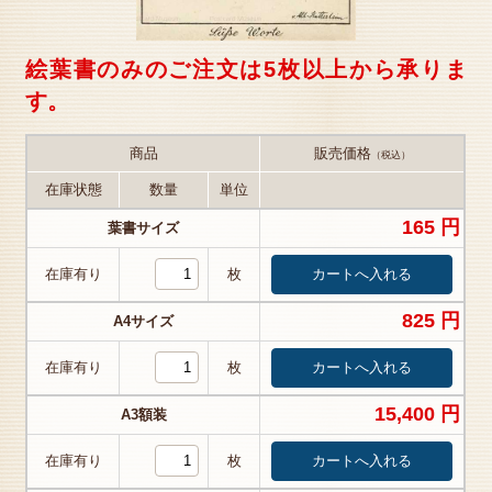
絵葉書のみのご注文は5枚以上から承りま
す。
商品
販売価格
（税込）
在庫状態
数量
単位
165 円
葉書サイズ
在庫有り
枚
825 円
A4サイズ
在庫有り
枚
15,400 円
A3額装
在庫有り
枚