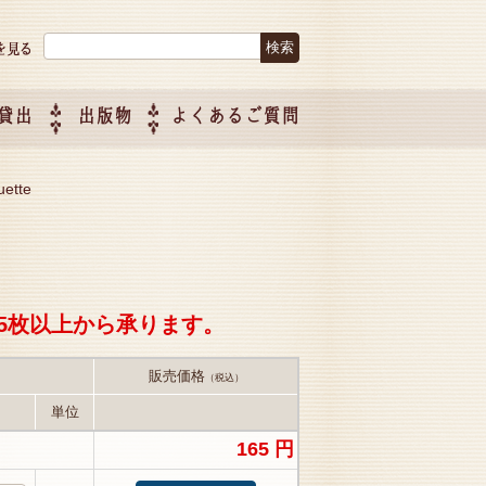
検索:
貸出
出版物
よくあるご質問
につい
ご紹介
企画制
uette
5枚以上から承ります。
販売価格
（税込）
単位
165 円