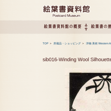
絵葉書資料館の概要
絵葉書の
絵葉書資料館の概要
企画展のご案内
アクセス
会社概要
TOP
>
所蔵品・ショッピング
>
洋物 美術 Western A
sib016-Winding Wool Silhouett