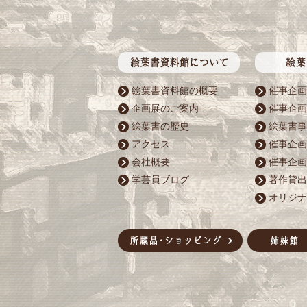
絵葉書資料館の概要
催事企画
企画展のご案内
催事企画
絵葉書の歴史
絵葉書事
アクセス
催事企画
会社概要
催事企画
学芸員ブログ
著作貸出
オリジナ