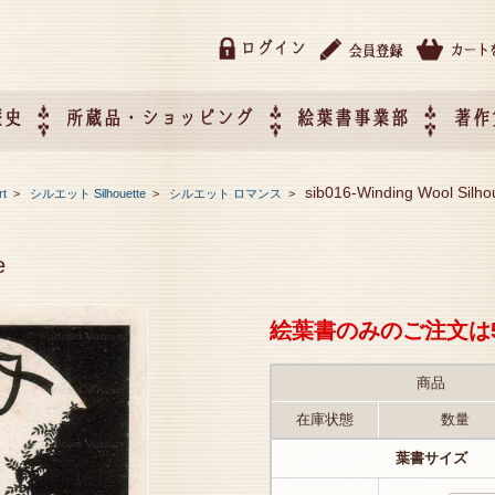
ログイン
歴史
所蔵品・ショッピング
絵葉書事業部
著作
所蔵品・ショッピング
ご利用ガイド
特定商取引法に基づく表記
催事企画展スケジュール
催事企画展レポート
絵葉書事業部・催事企画展
催事企画展開催ジャンルの
催事企画展お申し込み
オリジナル絵葉書 OEM（
sib016-Winding Wool Silho
rt
>
シルエット Silhouette
>
シルエット ロマンス
>
て
作）について
e
絵葉書のみのご注文は
商品
在庫状態
数量
葉書サイズ