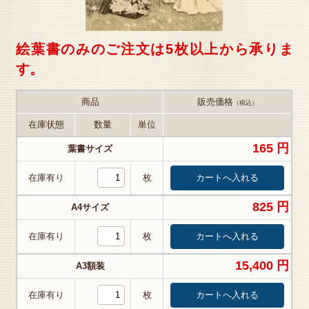
絵葉書のみのご注文は5枚以上から承りま
す。
商品
販売価格
（税込）
在庫状態
数量
単位
165 円
葉書サイズ
在庫有り
枚
825 円
A4サイズ
在庫有り
枚
15,400 円
A3額装
在庫有り
枚