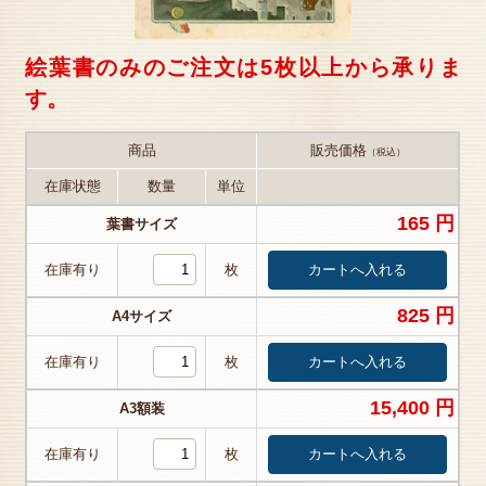
絵葉書のみのご注文は5枚以上から承りま
す。
商品
販売価格
（税込）
在庫状態
数量
単位
165 円
葉書サイズ
在庫有り
枚
825 円
A4サイズ
在庫有り
枚
15,400 円
A3額装
在庫有り
枚