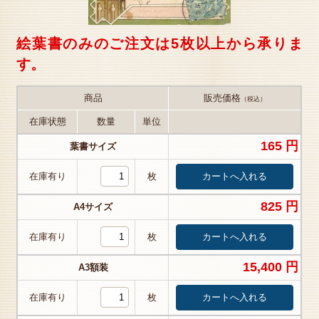
絵葉書のみのご注文は5枚以上から承りま
す。
商品
販売価格
（税込）
在庫状態
数量
単位
165 円
葉書サイズ
在庫有り
枚
825 円
A4サイズ
在庫有り
枚
15,400 円
A3額装
在庫有り
枚