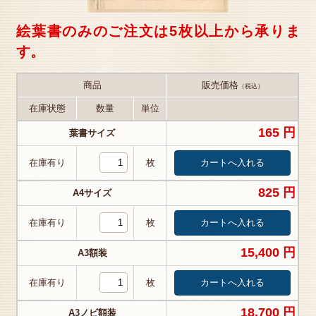
絵葉書のみのご注文は5枚以上から承りま
す。
商品
販売価格
（税込）
在庫状態
数量
単位
165 円
葉書サイズ
在庫有り
枚
825 円
A4サイズ
在庫有り
枚
15,400 円
A3額装
在庫有り
枚
18,700 円
A3ノビ額装