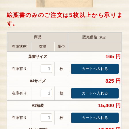
絵葉書のみのご注文は5枚以上から承りま
す。
商品
販売価格
（税込）
在庫状態
数量
単位
165 円
葉書サイズ
在庫有り
枚
825 円
A4サイズ
在庫有り
枚
15,400 円
A3額装
在庫有り
枚