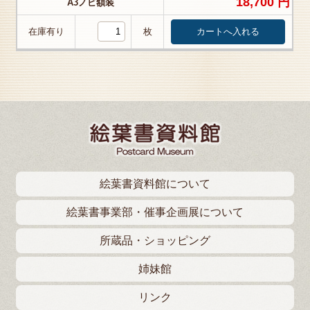
18,700 円
A3ノビ額装
在庫有り
枚
絵葉書資料館について
絵葉書事業部・催事企画展について
所蔵品・ショッピング
姉妹館
リンク