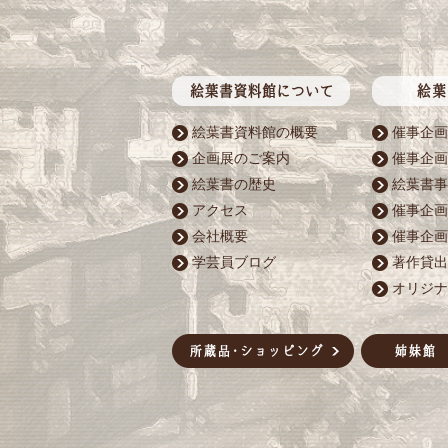
絵葉書資料館の概要
催事企画
企画展のご案内
催事企画
絵葉書の歴史
絵葉書事
アクセス
催事企画
会社概要
催事企画
学芸員ブログ
著作貸出
オリジナ