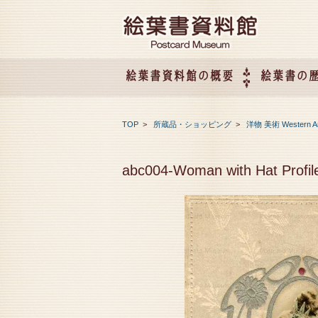
絵葉書資料館の概要
絵葉書の
絵葉書資料館の概要
企画展のご案内
アクセス
会社概要
TOP
>
所蔵品・ショッピング
>
洋物 美術 Western A
abc004-Woman with Hat Profil