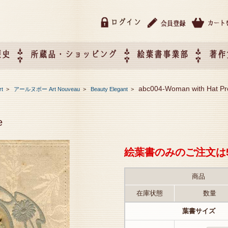
ログイン
歴史
所蔵品・ショッピング
絵葉書事業部
著作
所蔵品・ショッピング
ご利用ガイド
特定商取引法に基づく表記
催事企画展スケジュール
催事企画展レポート
絵葉書事業部・催事企画展
催事企画展開催ジャンルの
催事企画展お申し込み
オリジナル絵葉書 OEM（
abc004-Woman with Hat Pro
rt
>
アールヌボー Art Nouveau
>
Beauty Elegant
>
て
作）について
e
絵葉書のみのご注文は
商品
在庫状態
数量
葉書サイズ