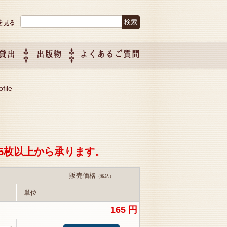
検索:
貸出
出版物
よくあるご質問
につい
ご紹介
企画制
file
5枚以上から承ります。
販売価格
（税込）
単位
165 円