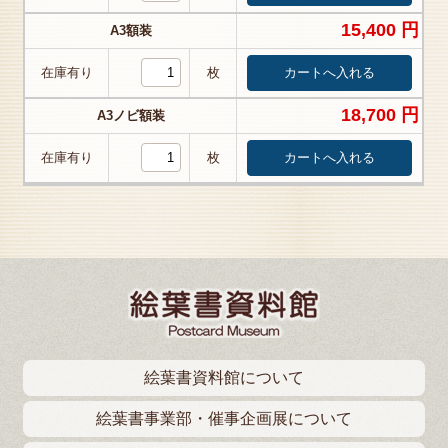
15,400 円
A3額装
在庫有り
枚
18,700 円
A3ノビ額装
在庫有り
枚
絵葉書資料館について
絵葉書事業部・催事企画展について