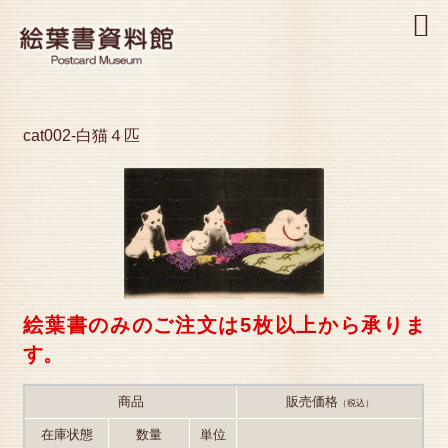
MENU
cat002-白猫４匹
絵葉書のみのご注文は5枚以上から承りま
す。
商品
販売価格
（税込）
在庫状態
数量
単位