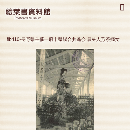
MENU
fib410-長野県主催一府十県聯合共進会 農林人形茶摘女